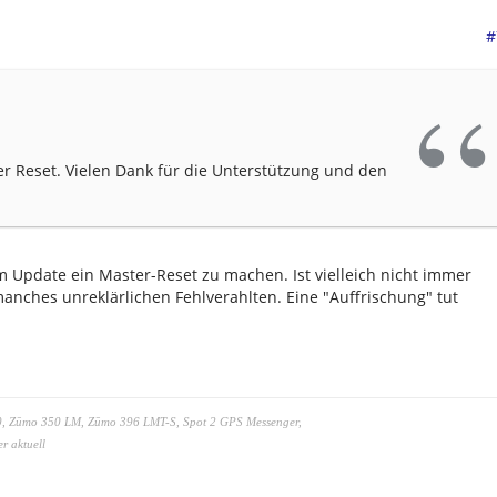
#
er Reset. Vielen Dank für die Unterstützung und den
 Update ein Master-Reset zu machen. Ist vielleich nicht immer
anches unreklärlichen Fehlverahlten. Eine "Auffrischung" tut
0, Zūmo 350 LM, Zūmo 396 LMT-S, Spot 2 GPS Messenger
,
r aktuell