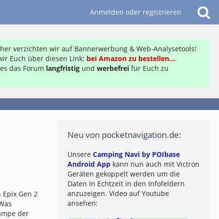
Anmelden oder registrieren
daher verzichten wir auf Bannerwerbung & Web-Analysetools!
ir Euch über diesen Link:
bei Amazon zu bestellen...
.
ft es das Forum
langfristig
und
werbefrei
für Euch zu
Neu von pocketnavigation.de:
Unsere
Camping Navi by POIbase
Android App
kann nun auch mit Victron
Geräten gekoppelt werden um die
Daten in Echtzeit in den Infofeldern
anzuzeigen. Video auf Youtube
 Epix Gen 2
ansehen:
 Was
lampe der