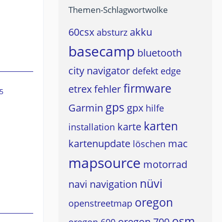
Themen-Schlagwortwolke
60csx
akku
absturz
basecamp
bluetooth
city navigator
defekt
edge
firmware
etrex
fehler
5
gps
Garmin
gpx
hilfe
karten
karte
installation
kartenupdate
mac
löschen
mapsource
motorrad
nüvi
navi
navigation
oregon
openstreetmap
osm
oregon 700