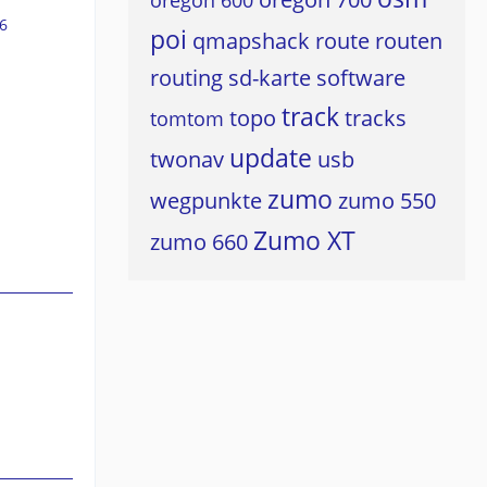
oregon 600
6
poi
qmapshack
route
routen
routing
sd-karte
software
track
topo
tracks
tomtom
update
twonav
usb
zumo
wegpunkte
zumo 550
Zumo XT
zumo 660