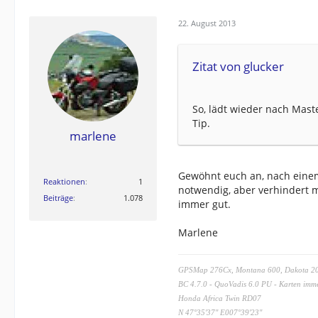
22. August 2013
Zitat von glucker
So, lädt wieder nach Mast
Tip.
marlene
Gewöhnt euch an, nach einem
Reaktionen
1
notwendig, aber verhindert m
Beiträge
1.078
immer gut.
Marlene
GPSMap 276Cx, Montana 600
,
Dakota 2
BC 4.7.0
- QuoVadis 6.0 PU -
Karten imme
Honda Africa Twin RD07
N 47°35'37'' E007°39'23''