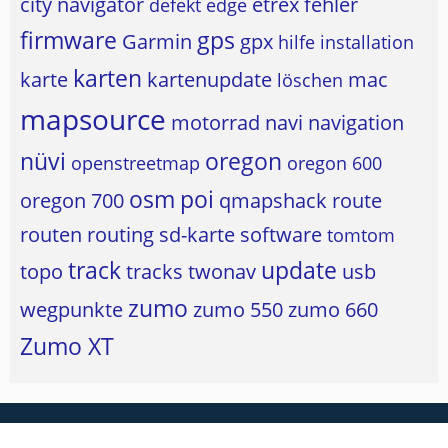
city navigator
etrex
fehler
defekt
edge
firmware
gps
Garmin
gpx
hilfe
installation
karten
karte
kartenupdate
mac
löschen
mapsource
motorrad
navi
navigation
nüvi
oregon
openstreetmap
oregon 600
osm
poi
oregon 700
qmapshack
route
routen
routing
sd-karte
software
tomtom
track
update
topo
tracks
twonav
usb
zumo
wegpunkte
zumo 550
zumo 660
Zumo XT