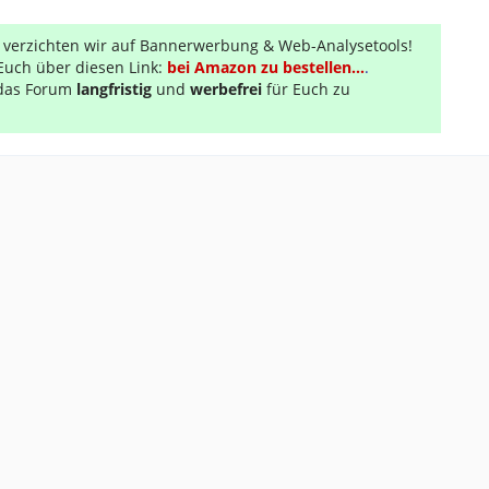
r verzichten wir auf Bannerwerbung & Web-Analysetools!
Euch über diesen Link:
bei Amazon zu bestellen...
.
s das Forum
langfristig
und
werbefrei
für Euch zu