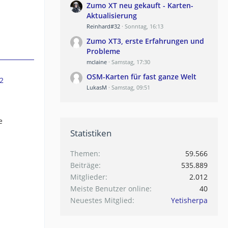
Zumo XT neu gekauft - Karten-
Aktualisierung
Reinhard#32
Sonntag, 16:13
Zumo XT3, erste Erfahrungen und
Probleme
mclaine
Samstag, 17:30
OSM-Karten für fast ganze Welt
2
LukasM
Samstag, 09:51
e
Statistiken
Themen
59.566
Beiträge
535.889
Mitglieder
2.012
Meiste Benutzer online
40
Neuestes Mitglied
Yetisherpa