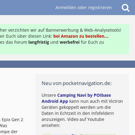
Anmelden oder registrieren
daher verzichten wir auf Bannerwerbung & Web-Analysetools!
ir Euch über diesen Link:
bei Amazon zu bestellen...
.
ft es das Forum
langfristig
und
werbefrei
für Euch zu
Neu von pocketnavigation.de:
Unsere
Camping Navi by POIbase
Android App
kann nun auch mit Victron
Geräten gekoppelt werden um die
Daten in Echtzeit in den Infofeldern
anzuzeigen. Video auf Youtube
 Epix Gen 2
ansehen:
 Was
lampe der