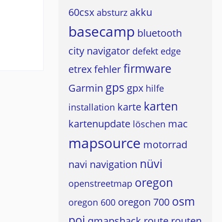
60csx
akku
absturz
basecamp
bluetooth
city navigator
defekt
edge
firmware
etrex
fehler
gps
Garmin
gpx
hilfe
karten
karte
installation
kartenupdate
mac
löschen
mapsource
motorrad
nüvi
navi
navigation
oregon
openstreetmap
osm
oregon 700
oregon 600
poi
qmapshack
route
routen