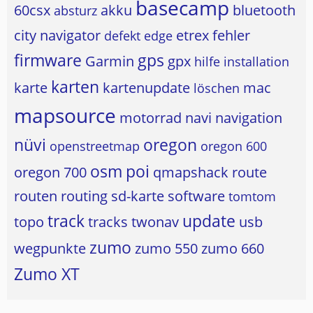
basecamp
60csx
akku
bluetooth
absturz
city navigator
etrex
fehler
defekt
edge
firmware
gps
Garmin
gpx
hilfe
installation
karten
karte
kartenupdate
mac
löschen
mapsource
motorrad
navi
navigation
nüvi
oregon
openstreetmap
oregon 600
osm
poi
oregon 700
qmapshack
route
routen
routing
sd-karte
software
tomtom
track
update
topo
tracks
twonav
usb
zumo
wegpunkte
zumo 550
zumo 660
Zumo XT