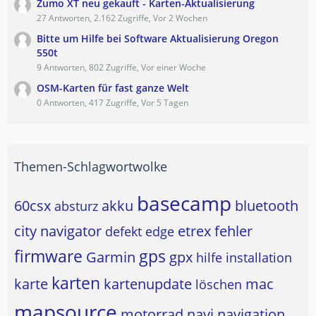
Zumo XT neu gekauft - Karten-Aktualisierung
27 Antworten, 2.162 Zugriffe, Vor 2 Wochen
Bitte um Hilfe bei Software Aktualisierung Oregon
550t
9 Antworten, 802 Zugriffe, Vor einer Woche
OSM-Karten für fast ganze Welt
0 Antworten, 417 Zugriffe, Vor 5 Tagen
Themen-Schlagwortwolke
basecamp
60csx
akku
bluetooth
absturz
city navigator
etrex
fehler
defekt
edge
firmware
gps
Garmin
gpx
hilfe
installation
karten
karte
kartenupdate
mac
löschen
mapsource
motorrad
navi
navigation