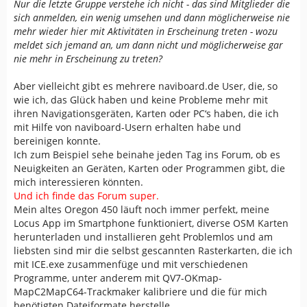
Nur die letzte Gruppe verstehe ich nicht - das sind Mitglieder die
sich anmelden, ein wenig umsehen und dann möglicherweise nie
mehr wieder hier mit Aktivitäten in Erscheinung treten - wozu
meldet sich jemand an, um dann nicht und möglicherweise gar
nie mehr in Erscheinung zu treten?
Aber vielleicht gibt es mehrere naviboard.de User, die, so
wie ich, das Glück haben und keine Probleme mehr mit
ihren Navigationsgeräten, Karten oder PC‘s haben, die ich
mit Hilfe von naviboard-Usern erhalten habe und
bereinigen konnte.
Ich zum Beispiel sehe beinahe jeden Tag ins Forum, ob es
Neuigkeiten an Geräten, Karten oder Programmen gibt, die
mich interessieren könnten.
Und ich finde das Forum super.
Mein altes Oregon 450 läuft noch immer perfekt, meine
Locus App im Smartphone funktioniert, diverse OSM Karten
herunterladen und installieren geht Problemlos und am
liebsten sind mir die selbst gescannten Rasterkarten, die ich
mit ICE.exe zusammenfüge und mit verschiedenen
Programme, unter anderem mit QV7-OKmap-
MapC2MapC64-Trackmaker kalibriere und die für mich
benötigten Dateiformate herstelle.