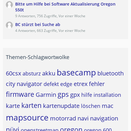
Bitte um Hilfe bei Software Aktualisierung Oregon
550t
9 Antworten, 756 Zugriffe, Vor einer Woche
BC stürzt bei Suche ab
4 Antworten, 663 Zugriffe, Vor einer Woche
Themen-Schlagwortwolke
basecamp
60csx
akku
bluetooth
absturz
city navigator
etrex
fehler
defekt
edge
firmware
gps
Garmin
gpx
hilfe
installation
karten
karte
kartenupdate
mac
löschen
mapsource
motorrad
navi
navigation
nüvi
oregon
openstreetmap
oregon 600