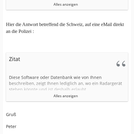
Im Tages Anzeiger von heute steht, GPS-Geräte mit
Alles anzeigen
"Radar-Warner" würden vom Zoll und der Polizei
eingezogen. Der Handel und Besitz mit solchen Geräten
sei verboten.
Hier die Antwort betreffend die Schweiz, auf eine eMail direkt
an die Polizei :
Fällt da ein Zümo mit Radar-POIs da drunter, oder betrifft
das die 'echten' Radarwarner?
Danke!
Zitat
Diese Software oder Datenbank wie von Ihnen
beschreiben, zeigt Ihnen lediglich an, wo ein Radargerät
stehen könnte und ist deshalb erlaubt.
Alles anzeigen
Mit freundlichen Grüssen
Gruß
Kantonspolizei
Peter
Mobile Einsatzpolizei