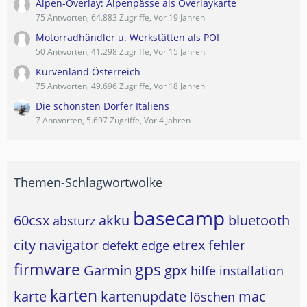
Alpen-Overlay: Alpenpässe als Overlaykarte
75 Antworten, 64.883 Zugriffe, Vor 19 Jahren
Motorradhändler u. Werkstätten als POI
50 Antworten, 41.298 Zugriffe, Vor 15 Jahren
Kurvenland Österreich
75 Antworten, 49.696 Zugriffe, Vor 18 Jahren
Die schönsten Dörfer Italiens
7 Antworten, 5.697 Zugriffe, Vor 4 Jahren
Themen-Schlagwortwolke
basecamp
60csx
akku
bluetooth
absturz
city navigator
etrex
fehler
defekt
edge
firmware
gps
Garmin
gpx
hilfe
installation
karten
karte
kartenupdate
mac
löschen