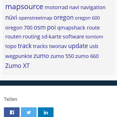
mapsource
motorrad
navi
navigation
nüvi
oregon
openstreetmap
oregon 600
osm
poi
oregon 700
qmapshack
route
routen
routing
sd-karte
software
tomtom
track
update
topo
tracks
twonav
usb
zumo
wegpunkte
zumo 550
zumo 660
Zumo XT
Teilen