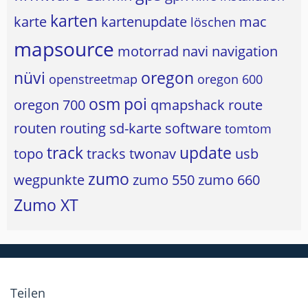
karten
karte
kartenupdate
mac
löschen
mapsource
motorrad
navi
navigation
nüvi
oregon
openstreetmap
oregon 600
osm
poi
oregon 700
qmapshack
route
routen
routing
sd-karte
software
tomtom
track
update
topo
tracks
twonav
usb
zumo
wegpunkte
zumo 550
zumo 660
Zumo XT
Teilen