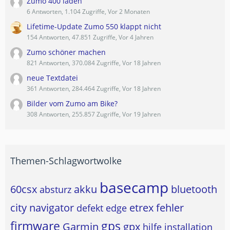
Zumo 400 laden
6 Antworten, 1.104 Zugriffe, Vor 2 Monaten
Lifetime-Update Zumo 550 klappt nicht
154 Antworten, 47.851 Zugriffe, Vor 4 Jahren
Zumo schöner machen
821 Antworten, 370.084 Zugriffe, Vor 18 Jahren
neue Textdatei
361 Antworten, 284.464 Zugriffe, Vor 18 Jahren
Bilder vom Zumo am Bike?
308 Antworten, 255.857 Zugriffe, Vor 19 Jahren
Themen-Schlagwortwolke
basecamp
60csx
akku
bluetooth
absturz
city navigator
etrex
fehler
defekt
edge
firmware
gps
Garmin
gpx
hilfe
installation