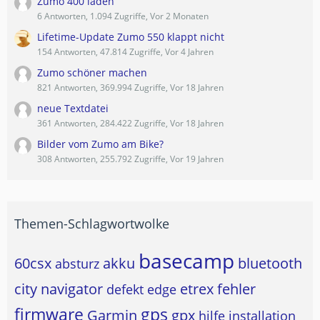
Zumo 400 laden
6 Antworten, 1.094 Zugriffe, Vor 2 Monaten
Lifetime-Update Zumo 550 klappt nicht
154 Antworten, 47.814 Zugriffe, Vor 4 Jahren
Zumo schöner machen
821 Antworten, 369.994 Zugriffe, Vor 18 Jahren
neue Textdatei
361 Antworten, 284.422 Zugriffe, Vor 18 Jahren
Bilder vom Zumo am Bike?
308 Antworten, 255.792 Zugriffe, Vor 19 Jahren
Themen-Schlagwortwolke
basecamp
60csx
akku
bluetooth
absturz
city navigator
etrex
fehler
defekt
edge
firmware
gps
Garmin
gpx
hilfe
installation