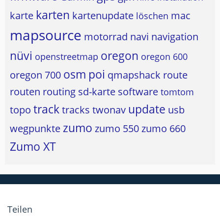
karten
karte
kartenupdate
mac
löschen
mapsource
motorrad
navi
navigation
nüvi
oregon
openstreetmap
oregon 600
osm
poi
oregon 700
qmapshack
route
routen
routing
sd-karte
software
tomtom
track
update
topo
tracks
twonav
usb
zumo
wegpunkte
zumo 550
zumo 660
Zumo XT
Teilen