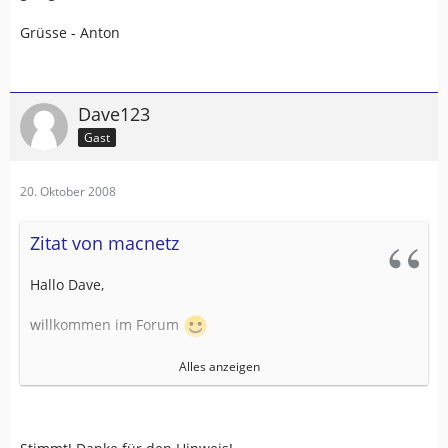
Grüsse - Anton
Dave123
Gast
20. Oktober 2008
Zitat von macnetz
Hallo Dave,
willkommen im Forum
du kannst jeden der genannten Logger kaufen - sie
Alles anzeigen
funktionieren. Wenn du schreibst wofür du den GPS-
Logger verwenden willst kann man sagen welches Gerät
besser geeignet ist.