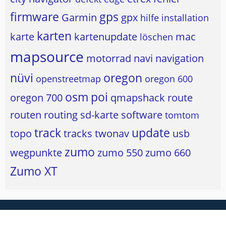
firmware
gps
Garmin
gpx
hilfe
installation
karten
karte
kartenupdate
mac
löschen
mapsource
motorrad
navi
navigation
nüvi
oregon
openstreetmap
oregon 600
osm
poi
oregon 700
qmapshack
route
routen
routing
sd-karte
software
tomtom
track
update
topo
tracks
twonav
usb
zumo
wegpunkte
zumo 550
zumo 660
Zumo XT