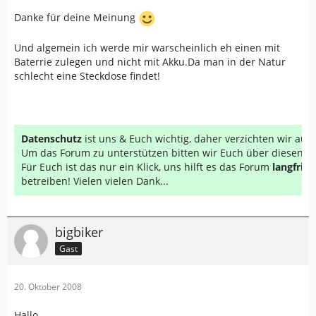
Daher würde ich ihn nicht kaufen.
Danke für deine Meinung
Gruß Jürgen
Und algemein ich werde mir warscheinlich eh einen mit
Baterrie zulegen und nicht mit Akku.Da man in der Natur
schlecht eine Steckdose findet!
Datenschutz
ist uns & Euch wichtig, daher verzichten wir au
Um das Forum zu unterstützen bitten wir Euch über diesen Li
Für Euch ist das nur ein Klick, uns hilft es das Forum
langfrist
betreiben! Vielen vielen Dank...
bigbiker
Gast
20. Oktober 2008
Hallo,