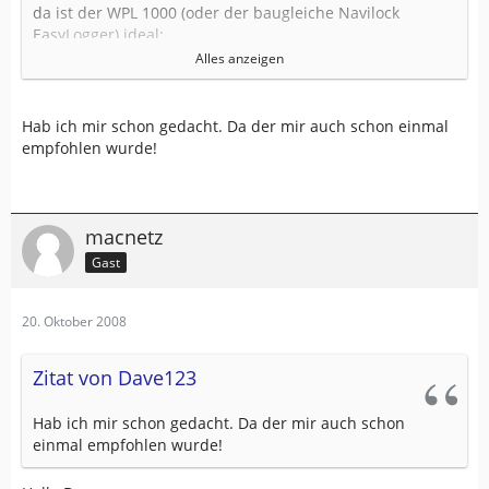
da ist der WPL 1000 (oder der baugleiche Navilock
EasyLogger) ideal:
Alles anzeigen
klein - leicht - mit Standard-Akkus
Im Bild der linke Logger
Hab ich mir schon gedacht. Da der mir auch schon einmal
empfohlen wurde!
Viel Spass damit
Anton
macnetz
Gast
20. Oktober 2008
Zitat von Dave123
Hab ich mir schon gedacht. Da der mir auch schon
einmal empfohlen wurde!