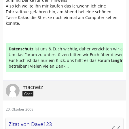
Stimmt! Danke für den Hinweis!
Grüsse - Anton
Also ich wollte ihn mir kaufen das ich,wenn ich eine
Fahrradtour gefahren bin, am Abend bei eine schönen
Tasse Kakao die Strecke noch einmal am Computer sehen
könnte.
Datenschutz
ist uns & Euch wichtig, daher verzichten wir au
Um das Forum zu unterstützen bitten wir Euch über diesen Li
Für Euch ist das nur ein Klick, uns hilft es das Forum
langfrist
betreiben! Vielen vielen Dank...
macnetz
Gast
20. Oktober 2008
Zitat von Dave123