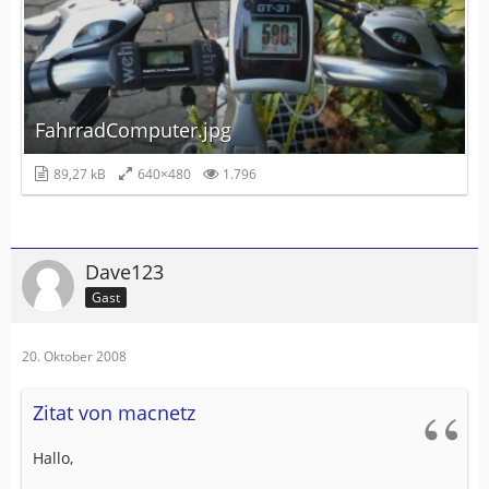
FahrradComputer.jpg
89,27 kB
640×480
1.796
Dave123
Gast
20. Oktober 2008
Zitat von macnetz
Hallo,