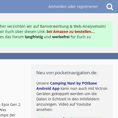
Anmelden oder registrieren
daher verzichten wir auf Bannerwerbung & Web-Analysetools!
ir Euch über diesen Link:
bei Amazon zu bestellen...
.
ft es das Forum
langfristig
und
werbefrei
für Euch zu
Neu von pocketnavigation.de:
Unsere
Camping Navi by POIbase
Android App
kann nun auch mit Victron
Geräten gekoppelt werden um die
Daten in Echtzeit in den Infofeldern
anzuzeigen. Video auf Youtube
 Epix Gen 2
ansehen:
 Was
lampe der