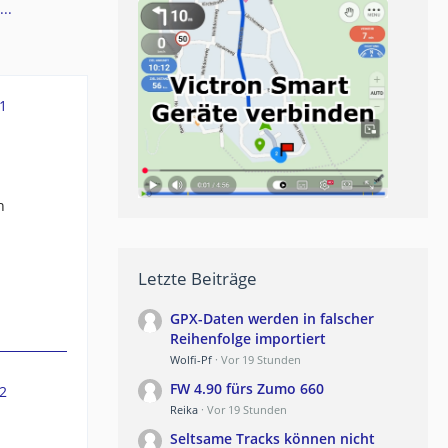
..
1
h
Letzte Beiträge
GPX-Daten werden in falscher
Reihenfolge importiert
Wolfi-Pf
Vor 19 Stunden
FW 4.90 fürs Zumo 660
2
Reika
Vor 19 Stunden
Seltsame Tracks können nicht