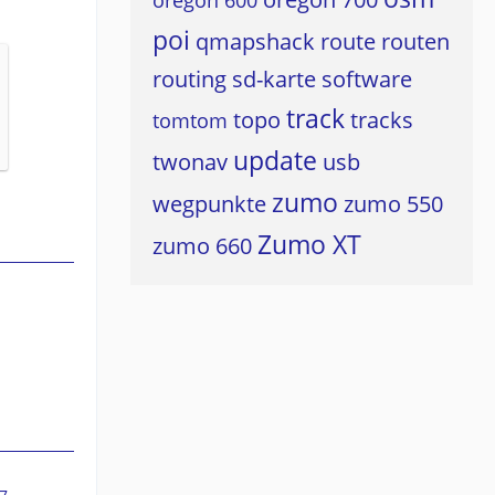
oregon 600
poi
qmapshack
route
routen
routing
sd-karte
software
track
topo
tracks
tomtom
update
twonav
usb
zumo
wegpunkte
zumo 550
Zumo XT
zumo 660