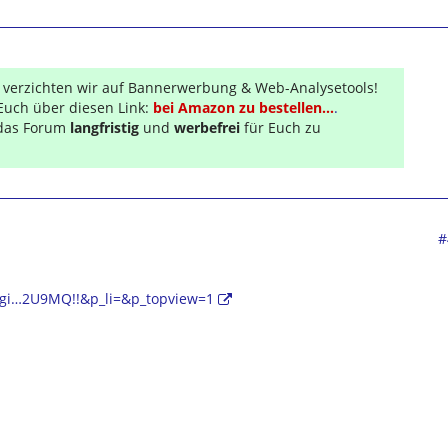
r verzichten wir auf Bannerwerbung & Web-Analysetools!
Euch über diesen Link:
bei Amazon zu bestellen...
.
s das Forum
langfristig
und
werbefrei
für Euch zu
#
/cgi…2U9MQ!!&p_li=&p_topview=1