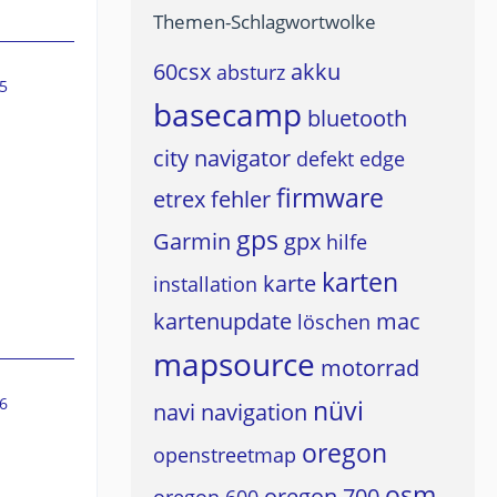
Themen-Schlagwortwolke
60csx
akku
absturz
5
basecamp
bluetooth
city navigator
defekt
edge
firmware
etrex
fehler
gps
Garmin
gpx
hilfe
karten
karte
installation
kartenupdate
mac
löschen
mapsource
motorrad
6
nüvi
navi
navigation
oregon
openstreetmap
osm
oregon 700