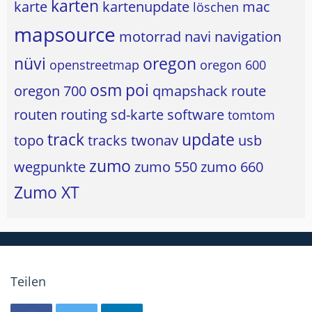
karten
karte
kartenupdate
mac
löschen
mapsource
motorrad
navi
navigation
nüvi
oregon
openstreetmap
oregon 600
osm
poi
oregon 700
qmapshack
route
routen
routing
sd-karte
software
tomtom
track
update
topo
tracks
twonav
usb
zumo
wegpunkte
zumo 550
zumo 660
Zumo XT
Teilen