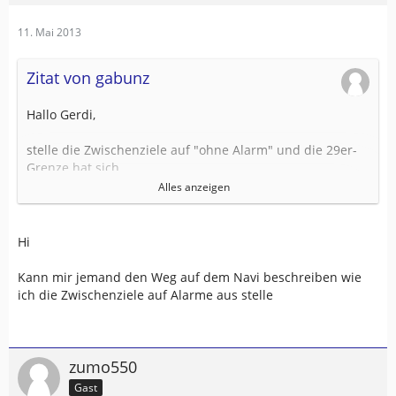
11. Mai 2013
Zitat von gabunz
Hallo Gerdi,
stelle die Zwischenziele auf "ohne Alarm" und die 29er-
Grenze hat sich
erledigt. Wie hoch die max. Anzahl mit dieser Einstellung
Alles anzeigen
ist, weiß ich
leider nicht.
Hi
Gruß
Kann mir jemand den Weg auf dem Navi beschreiben wie
ich die Zwischenziele auf Alarme aus stelle
gabunz
zumo550
Gast