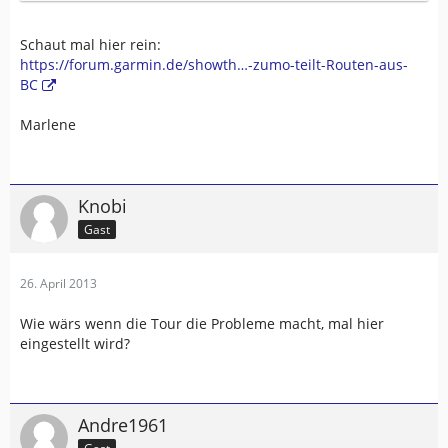
bekomme ich die Fehlermeldung:
......has more than 29 via points. Route was split into 2
trips
Schaut mal hier rein:
https://forum.garmin.de/showth…-zumo-teilt-Routen-aus-
Die Probleme kenne ich vom Street Pilot 2820 nicht
BC
Marlene
Knobi
Gast
26. April 2013
Wie wärs wenn die Tour die Probleme macht, mal hier
eingestellt wird?
Andre1961