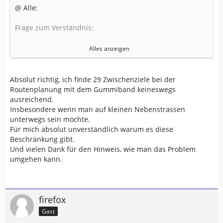
@ Alle:
Frage zum Verständnis:
Meint Ihr wirkliche WEGPUNKTE ? Dann würde ich
Alles anzeigen
zustimmen, dass man sehr wenige davon braucht.
Oder meint Ihr Zwischenziele, die beim Klicken mit der
Absolut richtig, ich finde 29 Zwischenziele bei der
Gummiband-Option entstehen ? Dann würde ich heftig
Routenplanung mit dem Gummiband keineswegs
widersprechen, da braucht man deutlich mehr als 29
ausreichend.
Stück pro z.B. 200 km, je nach Verwinkeltheit des
Insbesondere wenn man auf kleinen Nebenstrassen
Straßennetzes.
unterwegs sein möchte.
Für mich absolut unverständlich warum es diese
Danke und Gruß,
Beschränkung gibt.
bogoman
Und vielen Dank für den Hinweis, wie man das Problem
umgehen kann.
firefox
Gast