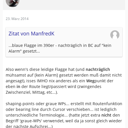
23. März 2014
Zitat von ManfredK
...blaue Flagge im 390er - nachträglich in BC auf "kein
Alarm" gesetzt...
Also wenn's diese leidige Flagge hat (und
nachträglich
mühsamst auf [kein Alarm] gesetzt werden muß damit nicht
angesagt), isses IMHO nix anderes als ein
Weg
punkt der
eben
in
der Route liegt/passiert wird (zwingendes
Zwischenziel, Mittag, etc...).
shaping-points oder graue WPs... erstellt mit Routenfunktion
oder bearing line durch Cursor verschieben... ist lediglich
unterschiedliche Terminologie... (hatte jetzt extra
nicht
den
Begriff 'graue-WPs' verwendet, weil da ja sonst gleich wieder
der nächste Aufschrei...)