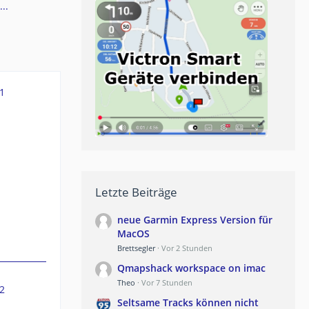
..
1
Letzte Beiträge
neue Garmin Express Version für
MacOS
Brettsegler
Vor 2 Stunden
Qmapshack workspace on imac
Theo
Vor 7 Stunden
2
Seltsame Tracks können nicht