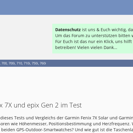
Datenschutz
ist uns & Euch wichtig, 
Um das Forum zu unterstützen bitten w
Für Euch ist das nur ein Klick, uns hil
betreiben! Vielen vielen Dank...
700, 700i, 710, 710i, 750i, 760i
x 7X und epix Gen 2 im Test
dieses Tests und Vergleichs der Garmin Fenix 7X Solar und Garmin
nsoren wie Höhenmesser, Positionsbestimmung und Herzfrequenz.
e beiden GPS-Outdoor-Smartwatches? Und wie gut ist die Taschen