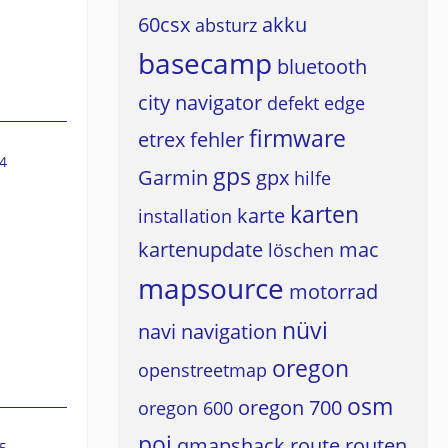
60csx
akku
absturz
basecamp
bluetooth
city navigator
defekt
edge
firmware
etrex
fehler
4
gps
Garmin
gpx
hilfe
karten
karte
installation
kartenupdate
mac
löschen
mapsource
motorrad
nüvi
navi
navigation
oregon
openstreetmap
osm
oregon 700
oregon 600
poi
qmapshack
route
routen
5