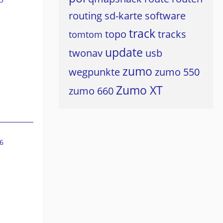
routing
sd-karte
software
track
topo
tracks
tomtom
update
twonav
usb
zumo
wegpunkte
zumo 550
Zumo XT
zumo 660
6