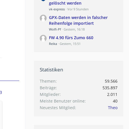
gelöscht werden
vk-express
Vor 9 Stunden
GPX-Daten werden in falscher
Reihenfolge importiert
Wolfi-Pf
Gestern, 16:18
FW 4.90 fürs Zumo 660
Reika
Gestern, 15:51
Statistiken
Themen
59.566
Beiträge
535.897
3
Mitglieder
2.011
Meiste Benutzer online
40
Neuestes Mitglied
Theo