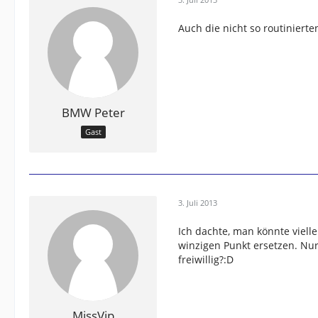
Auch die nicht so routinier
BMW Peter
Gast
3. Juli 2013
Ich dachte, man könnte viell
winzigen Punkt ersetzen. Nu
freiwillig?:D
MissVip