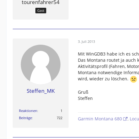
tourenfahrer54
Gast
3. Juli 2013
Mit WinGDB3 habe ich es sch
Das Montana routet ja auch 
Aktivitätsprofil (Fahren, Mo
Montana notwendige Informa
wird, wieder zu löschen.
Steffen_MK
Gruß
Steffen
Reaktionen
1
Beiträge
722
Garmin Montana 680
,
Loc