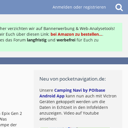
Anmelden oder registrieren
daher verzichten wir auf Bannerwerbung & Web-Analysetools!
ir Euch über diesen Link:
bei Amazon zu bestellen...
.
ft es das Forum
langfristig
und
werbefrei
für Euch zu
Neu von pocketnavigation.de:
Unsere
Camping Navi by POIbase
Android App
kann nun auch mit Victron
Geräten gekoppelt werden um die
Daten in Echtzeit in den Infofeldern
anzuzeigen. Video auf Youtube
 Epix Gen 2
ansehen:
 Was
lampe der