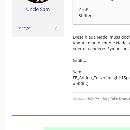
Uncle Sam
Gruß
Steffen
Beiträge
29
Diese blaue Nadel muss doch 
Könnte man nicht die Nadel 
oder ein anderes Symbol au
Gruß...
Sam
FB_Addon_TelNo{ height:15px
#0ff0ff;}
Montana 600 (FW 4.60) | ToPo Deutsc