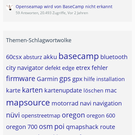
Openseamap wird von BaseCamp nicht erkannt
59 Antworten, 20.493 Zugriffe, Vor 2 Jahren
Themen-Schlagwortwolke
basecamp
60csx
akku
bluetooth
absturz
city navigator
etrex
fehler
defekt
edge
firmware
gps
Garmin
gpx
hilfe
installation
karten
karte
kartenupdate
mac
löschen
mapsource
motorrad
navi
navigation
nüvi
oregon
openstreetmap
oregon 600
osm
poi
oregon 700
qmapshack
route