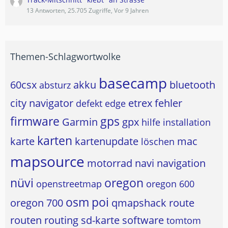
13 Antworten, 25.705 Zugriffe, Vor 9 Jahren
Themen-Schlagwortwolke
basecamp
60csx
akku
bluetooth
absturz
city navigator
etrex
fehler
defekt
edge
firmware
gps
Garmin
gpx
hilfe
installation
karten
karte
kartenupdate
mac
löschen
mapsource
motorrad
navi
navigation
nüvi
oregon
openstreetmap
oregon 600
osm
poi
oregon 700
qmapshack
route
routen
routing
sd-karte
software
tomtom