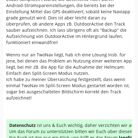
Android-Stromspareinstellungen, die bereits bei der
Einstellung Mittel das GPS deaktiviert, sobald keine Naviapp
grade genutzt wird. Dies ist aber leicht daran zu
überprüfen, ob andere Apps zB. OutdoorActive den Track
sauber aufzeichnen. Ich lass übrigens oft als "Backup" die
Aufzeichnung von OutdoorActive im Hintergrund laufen,
funktioniert einwandfrei!
Wenns nur an TwoNav liegt, hab ich eine Lösung insb. für
jene, bei denen das Problem an Nutzung einer weiteren App
liegt, bei mir zB. die App für die Aufnahme der Helmcam:
Einfach den Split-Screen Modus nutzen.
Ich habe zu meiner Überraschung festgestellt, dass wenn
einmal TwoNav im Split-Screen Modus gestartet worden ist,
sogar bei ausgeschalteten Bildschirm korrekt den Track
aufzeichnet!
Datenschutz
ist uns & Euch wichtig, daher verzichten wir au
Um das Forum zu unterstützen bitten wir Euch über diesen Li
Für Euch ist das nur ein Klick, uns hilft es das Forum
langfrist