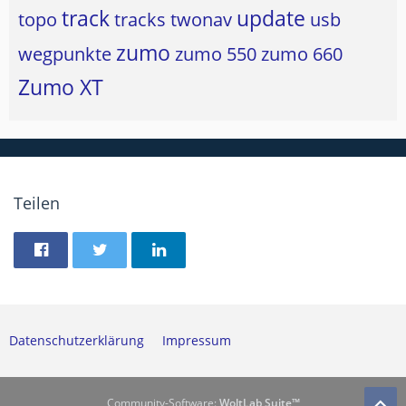
track
update
topo
tracks
twonav
usb
zumo
wegpunkte
zumo 550
zumo 660
Zumo XT
Teilen
Datenschutzerklärung
Impressum
Community-Software:
WoltLab Suite™