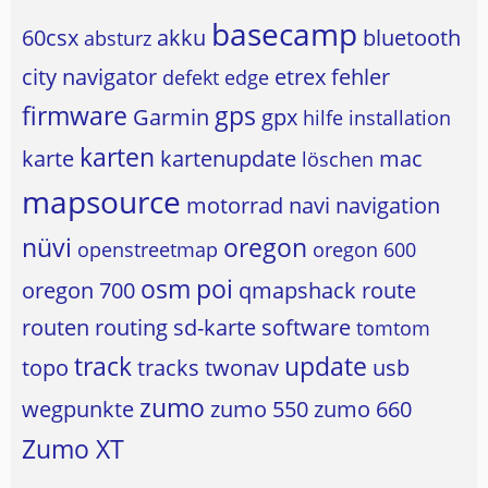
basecamp
60csx
akku
bluetooth
absturz
city navigator
etrex
fehler
defekt
edge
firmware
gps
Garmin
gpx
hilfe
installation
karten
karte
kartenupdate
mac
löschen
mapsource
motorrad
navi
navigation
nüvi
oregon
openstreetmap
oregon 600
osm
poi
oregon 700
qmapshack
route
routen
routing
sd-karte
software
tomtom
track
update
topo
tracks
twonav
usb
zumo
wegpunkte
zumo 550
zumo 660
Zumo XT