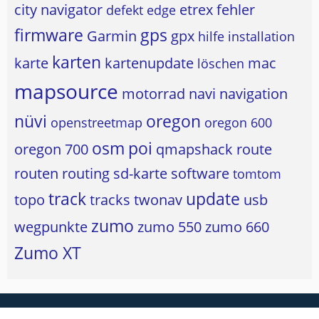
city navigator
etrex
fehler
defekt
edge
firmware
gps
Garmin
gpx
hilfe
installation
karten
karte
kartenupdate
mac
löschen
mapsource
motorrad
navi
navigation
nüvi
oregon
openstreetmap
oregon 600
osm
poi
oregon 700
qmapshack
route
routen
routing
sd-karte
software
tomtom
track
update
topo
tracks
twonav
usb
zumo
wegpunkte
zumo 550
zumo 660
Zumo XT