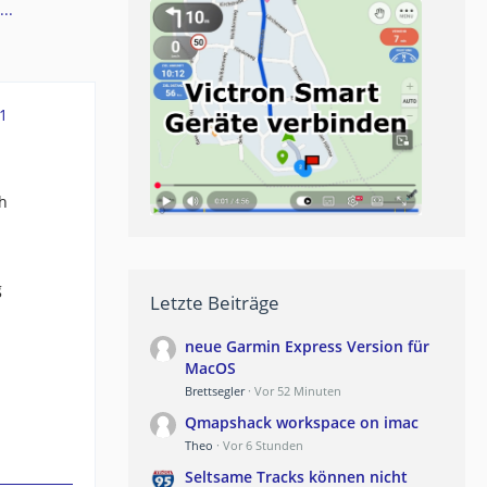
..
1
ch
g
Letzte Beiträge
neue Garmin Express Version für
MacOS
Brettsegler
Vor 52 Minuten
Qmapshack workspace on imac
Theo
Vor 6 Stunden
Seltsame Tracks können nicht