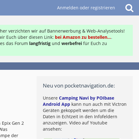
Anmelden oder registrieren
daher verzichten wir auf Bannerwerbung & Web-Analysetools!
ir Euch über diesen Link:
bei Amazon zu bestellen...
.
ft es das Forum
langfristig
und
werbefrei
für Euch zu
Neu von pocketnavigation.de:
Unsere
Camping Navi by POIbase
Android App
kann nun auch mit Victron
Geräten gekoppelt werden um die
Daten in Echtzeit in den Infofeldern
anzuzeigen. Video auf Youtube
 Epix Gen 2
ansehen:
 Was
lampe der