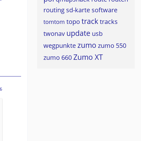
routing
sd-karte
software
track
topo
tracks
tomtom
update
twonav
usb
zumo
wegpunkte
zumo 550
Zumo XT
zumo 660
6