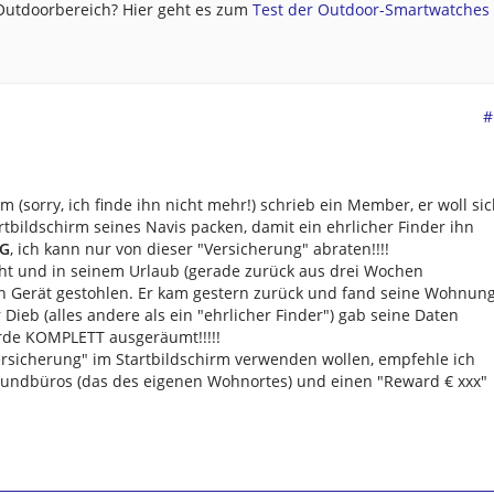
 Outdoorbereich? Hier geht es zum
Test der Outdoor-Smartwatches .
#
 (sorry, ich finde ihn nicht mehr!) schrieb ein Member, er woll si
rtbildschirm seines Navis packen, damit ein ehrlicher Finder ihn
G
, ich kann nur von dieser "Versicherung" abraten!!!!
cht und in seinem Urlaub (gerade zurück aus drei Wochen
n Gerät gestohlen. Er kam gestern zurück und fand seine Wohnun
er Dieb (alles andere als ein "ehrlicher Finder") gab seine Daten
de KOMPLETT ausgeräumt!!!!!
ersicherung" im Startbildschirm verwenden wollen, empfehle ich
 Fundbüros (das des eigenen Wohnortes) und einen "Reward € xxx"