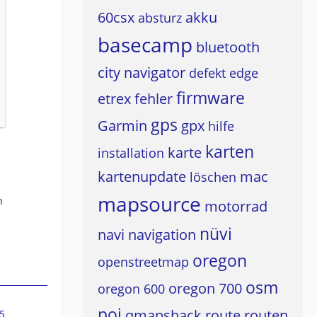
60csx
akku
absturz
basecamp
bluetooth
city navigator
defekt
edge
firmware
etrex
fehler
gps
Garmin
gpx
hilfe
karten
karte
installation
kartenupdate
mac
löschen
mapsource
n
motorrad
nüvi
navi
navigation
oregon
openstreetmap
osm
oregon 700
oregon 600
poi
qmapshack
route
routen
5