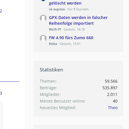
gelöscht werden
vk-express
Vor 8 Stunden
2
GPX-Daten werden in falscher
Reihenfolge importiert
Wolfi-Pf
Gestern, 16:18
FW 4.90 fürs Zumo 660
Reika
Gestern, 15:51
Statistiken
Themen
59.566
Beiträge
535.897
3
Mitglieder
2.011
Meiste Benutzer online
40
Neuestes Mitglied
Theo