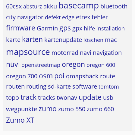
basecamp
60csx
akku
bluetooth
absturz
city navigator
etrex
fehler
defekt
edge
firmware
gps
Garmin
gpx
hilfe
installation
karten
karte
kartenupdate
mac
löschen
mapsource
motorrad
navi
navigation
nüvi
oregon
openstreetmap
oregon 600
osm
poi
oregon 700
qmapshack
route
routen
routing
sd-karte
software
tomtom
track
update
topo
tracks
twonav
usb
zumo
wegpunkte
zumo 550
zumo 660
Zumo XT