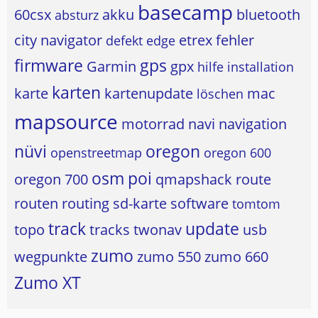
basecamp
60csx
akku
bluetooth
absturz
city navigator
etrex
fehler
defekt
edge
firmware
gps
Garmin
gpx
hilfe
installation
karten
karte
kartenupdate
mac
löschen
mapsource
motorrad
navi
navigation
nüvi
oregon
openstreetmap
oregon 600
osm
poi
oregon 700
qmapshack
route
routen
routing
sd-karte
software
tomtom
track
update
topo
tracks
twonav
usb
zumo
wegpunkte
zumo 550
zumo 660
Zumo XT