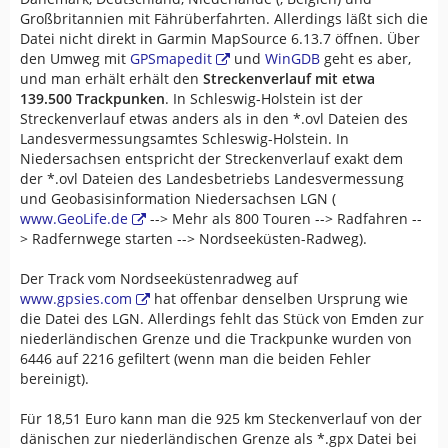
Großbritannien mit Fährüberfahrten. Allerdings läßt sich die
Datei nicht direkt in Garmin MapSource 6.13.7 öffnen. Über
den Umweg mit
GPSmapedit
und
WinGDB
geht es aber,
und man erhält erhält den
Streckenverlauf mit etwa
139.500 Trackpunken
. In Schleswig-Holstein ist der
Streckenverlauf etwas anders als in den *.ovl Dateien des
Landesvermessungsamtes Schleswig-Holstein. In
Niedersachsen entspricht der Streckenverlauf exakt dem
der *.ovl Dateien des Landesbetriebs Landesvermessung
und Geobasisinformation Niedersachsen LGN (
www.GeoLife.de
--> Mehr als 800 Touren --> Radfahren --
> Radfernwege starten --> Nordseeküsten-Radweg).
Der Track vom Nordseeküstenradweg auf
www.gpsies.com
hat offenbar denselben Ursprung wie
die Datei des LGN. Allerdings fehlt das Stück von Emden zur
niederländischen Grenze und die Trackpunke wurden von
6446 auf 2216 gefiltert (wenn man die beiden Fehler
bereinigt).
Für 18,51 Euro kann man die 925 km Steckenverlauf von der
dänischen zur niederländischen Grenze als *.gpx Datei bei