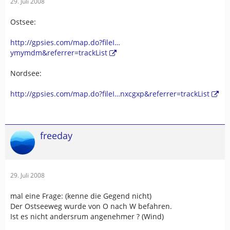
29. Juli 2008
Ostsee:
http://gpsies.com/map.do?fileI…
ymymdm&referrer=trackList
Nordsee:
http://gpsies.com/map.do?fileI…nxcgxp&referrer=trackList
freeday
29. Juli 2008
mal eine Frage: (kenne die Gegend nicht)
Der Ostseeweg wurde von O nach W befahren.
Ist es nicht andersrum angenehmer ? (Wind)