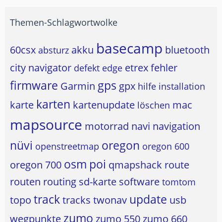
Themen-Schlagwortwolke
basecamp
60csx
akku
bluetooth
absturz
city navigator
etrex
fehler
defekt
edge
firmware
gps
Garmin
gpx
hilfe
installation
karten
karte
kartenupdate
mac
löschen
mapsource
motorrad
navi
navigation
nüvi
oregon
openstreetmap
oregon 600
osm
poi
oregon 700
qmapshack
route
routen
routing
sd-karte
software
tomtom
track
update
topo
tracks
twonav
usb
zumo
wegpunkte
zumo 550
zumo 660