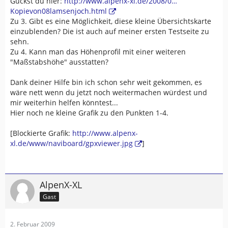
Guckst du hier:
http://www.alpenx-xl.de/2008/0…
Kopievon08lamsenjoch.html
Zu 3. Gibt es eine Möglichkeit, diese kleine Übersichtskarte
einzublenden? Die ist auch auf meiner ersten Testseite zu
sehn.
Zu 4. Kann man das Höhenprofil mit einer weiteren
"Maßstabshöhe" ausstatten?
Dank deiner Hilfe bin ich schon sehr weit gekommen, es
wäre nett wenn du jetzt noch weitermachen würdest und
mir weiterhin helfen könntest...
Hier noch ne kleine Grafik zu den Punkten 1-4.
[Blockierte Grafik:
http://www.alpenx-
xl.de/www/naviboard/gpxviewer.jpg
]
AlpenX-XL
Gast
2. Februar 2009