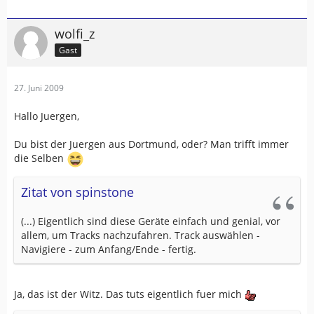
Mir ist aufgefallen, dass die Dateien von bikely recht viele
wolfi_z
'Tabs' enthalten. Kann das dieses Problem verursachen?
Gast
Ich will das noch pruefen, indem ich die Tabs mit Edit-
Replace durch Leerzeichen ersetze.
27. Juni 2009
Software 2.70 habe ich draufgespielt, das hat daran
nichts geaendert.
Hallo Juergen,
Ja, ansonsten funktioniert das alles wunderbar, keine
Du bist der Juergen aus Dortmund, oder? Man trifft immer
Notwendigkeit fuer ein moderneres Geraet - trifft sich
die Selben
gut, weil grad eh kein Geld da ist
Zitat von spinstone
LG ... Wolfi
(...) Eigentlich sind diese Geräte einfach und genial, vor
allem, um Tracks nachzufahren. Track auswählen -
Navigiere - zum Anfang/Ende - fertig.
Ja, das ist der Witz. Das tuts eigentlich fuer mich