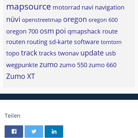
mapsource
motorrad
navi
navigation
nüvi
oregon
openstreetmap
oregon 600
osm
poi
oregon 700
qmapshack
route
routen
routing
sd-karte
software
tomtom
track
update
topo
tracks
twonav
usb
zumo
wegpunkte
zumo 550
zumo 660
Zumo XT
Teilen