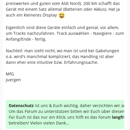
Merkt sich der Geko die letzte Aktivitaet, bis die Batterien
preiswerten und guten vom Aldi Nord). 200 km schafft das
koplett leer sind/entnommen werden?
Gerät mit einem Satz allemal (Batterien oder Akkus). Hat ja
Ich wuerde es gerne sicher wissen
auch ein kleineres Display
2. Verzoegerung / Innehalten bei Anwahl Navigation
Eigentlich sind diese Geräte einfach und genial, vor allem,
bikely-track
um Tracks nachzufahren. Track auswählen - Navigiere - zum
Anfang/Ende - fertig.
Ein ganz seltsames Phaenomen habe ich beobachtet,
wenn ich versuche, einen selbstgestrickten Track von
Nachteil: man sieht nicht, wo man ist und bei Gabelungen
bikely.com zu verwenden. Nach Aufruf von 'Navigate' -
o.ä. wird's manchmal kompliziert, das Handling ist aber
'To End' - 'OK' passiert erstmal relativ lange garnichts.
dann eher eine intuitive bzw. Erfahrungssache.
Irgendwann (nach > 1 min.) kann man dann wieder eine
Reaktion auf Knopfdruecke erwarten, aber erstmal wirkt
MfG
das Geraet 'abgestuerzt'.
Juergen
Mit einem Track, den ich geschickt bekommen hatte
(genaue Herkunft unklar), war das Problem nicht da. Dort
konnte die Navigation sehr schnell gestartet werden. An
der Anzahl Punkte kann es eigentlich nicht liegen, die
Datenschutz
ist uns & Euch wichtig, daher verzichten wir au
war in etwa gleich.
Um das Forum zu unterstützen bitten wir Euch über diesen Li
Für Euch ist das nur ein Klick, uns hilft es das Forum
langfrist
Hier waere so ein bikely-track:
betreiben! Vielen vielen Dank...
http://www.bikely.com/maps/bike-path/wolfi-
Flughafenrunde