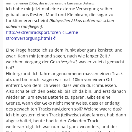
mal fuer einen 200er, das ist bei uns die kuerzeste Distanz.
Ich habe mir jetzt mal eine externe Versorgung selber
gebaut, aus Resten, Muell und Kleinkram, die sogar zu
funktionieren scheint
(Babyzellen-Akkus hatten wir schon
daheim rumfliegen)
:
http://extremradsport.foren-ci…erne-
stromversorgung.html
Eine Frage haette ich zu dem Punkt aber ganz konkret, und
zwar: Kann mir jemand sagen, nach wie langer Zeit /
welchem Vorgang der Geko
'vergisst'
, was er zuletzt gemacht
hat?
Hintergrund: Ich fahre angenommenermassen einen Track
ab, und bin noch -sagen wir mal- 10km von einem Ort
entfernt, von dem ich weiss, dass wir da durchmuessen.
Also schalte ich den Geko ab, bis ich da bin, und erst danach
wieder an, um etwas Batterie zu sparen. Gibt es eine
Grenze, wann der Geko nicht mehr weiss, dass er entlang
des gewaehlten Tracks navigieren soll? Welche waere das?
Ich bin gestern einen Track (teilweise) abgefahren, hab dann
abgeschaltet, heute haette der Geko den Track
weiterverfolgt. Ich war nun halt ganz woanders, und der