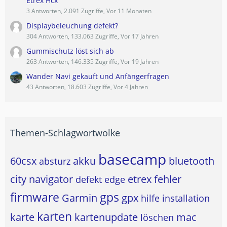
Etrex Hcx
3 Antworten, 2.091 Zugriffe, Vor 11 Monaten
Displaybeleuchung defekt?
304 Antworten, 133.063 Zugriffe, Vor 17 Jahren
Gummischutz löst sich ab
263 Antworten, 146.335 Zugriffe, Vor 19 Jahren
Wander Navi gekauft und Anfängerfragen
43 Antworten, 18.603 Zugriffe, Vor 4 Jahren
Themen-Schlagwortwolke
basecamp
60csx
akku
bluetooth
absturz
city navigator
etrex
fehler
defekt
edge
firmware
gps
Garmin
gpx
hilfe
installation
karten
karte
kartenupdate
mac
löschen