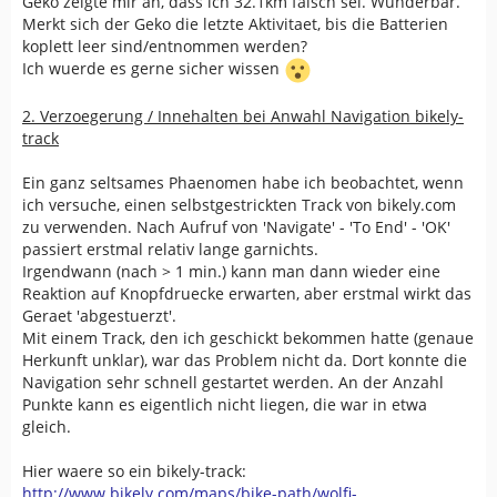
Geko zeigte mir an, dass ich 32.1km falsch sei. Wunderbar.
Merkt sich der Geko die letzte Aktivitaet, bis die Batterien
koplett leer sind/entnommen werden?
Ich wuerde es gerne sicher wissen
2. Verzoegerung / Innehalten bei Anwahl Navigation bikely-
track
Ein ganz seltsames Phaenomen habe ich beobachtet, wenn
ich versuche, einen selbstgestrickten Track von bikely.com
zu verwenden. Nach Aufruf von 'Navigate' - 'To End' - 'OK'
passiert erstmal relativ lange garnichts.
Irgendwann (nach > 1 min.) kann man dann wieder eine
Reaktion auf Knopfdruecke erwarten, aber erstmal wirkt das
Geraet 'abgestuerzt'.
Mit einem Track, den ich geschickt bekommen hatte (genaue
Herkunft unklar), war das Problem nicht da. Dort konnte die
Navigation sehr schnell gestartet werden. An der Anzahl
Punkte kann es eigentlich nicht liegen, die war in etwa
gleich.
Hier waere so ein bikely-track:
http://www.bikely.com/maps/bike-path/wolfi-