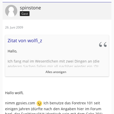
spinstone
Gast
26. Juni 2009
Zitat von wolfi_z
Hallo,
Ich fang mal im Wesentlichen mit zwei Dingen an (die
anderen Sachen fallen mir vll nachher wieder ein :D):
Alles anzeigen
1. Stromsparen / mehr Standzeit
Der Geko hat mit seinen zwei AAA-Zellen leider keine
nennenswerte Standzeit.
Hallo wolfi,
Ich bin im Langstreckenradsport zugange und eine Batterieladung reicht
nicht mal fuer einen 200er, das ist bei uns die kuerzeste Distanz.
nimm gpsies.com
Ich benutze das Foretrex 101 seit
Ich habe mir jetzt mal eine externe Versorgung selber
einigen Jahren (dürfte nach den Angaben hier im Forum
gebaut, aus Resten, Muell und Kleinkram, die sogar zu
bzgl. der Funktionalität identisch sein mit dem Geko 201)