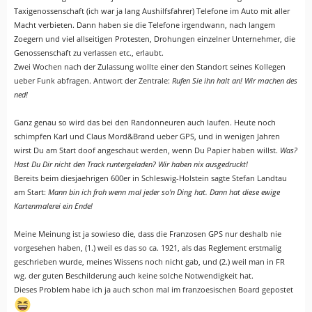
Taxigenossenschaft (ich war ja lang Aushilfsfahrer) Telefone im Auto mit aller
Macht verbieten. Dann haben sie die Telefone irgendwann, nach langem
Zoegern und viel allseitigen Protesten, Drohungen einzelner Unternehmer, die
Genossenschaft zu verlassen etc., erlaubt.
Zwei Wochen nach der Zulassung wollte einer den Standort seines Kollegen
ueber Funk abfragen. Antwort der Zentrale:
Rufen Sie ihn halt an! Wir machen des
ned!
Ganz genau so wird das bei den Randonneuren auch laufen. Heute noch
schimpfen Karl und Claus Mord&Brand ueber GPS, und in wenigen Jahren
wirst Du am Start doof angeschaut werden, wenn Du Papier haben willst.
Was?
Hast Du Dir nicht den Track runtergeladen? Wir haben nix ausgedruckt!
Bereits beim diesjaehrigen 600er in Schleswig-Holstein sagte Stefan Landtau
am Start:
Mann bin ich froh wenn mal jeder so'n Ding hat. Dann hat diese ewige
Kartenmalerei ein Ende!
Meine Meinung ist ja sowieso die, dass die Franzosen GPS nur deshalb nie
vorgesehen haben, (1.) weil es das so ca. 1921, als das Reglement erstmalig
geschrieben wurde, meines Wissens noch nicht gab, und (2.) weil man in FR
wg. der guten Beschilderung auch keine solche Notwendigkeit hat.
Dieses Problem habe ich ja auch schon mal im franzoesischen Board gepostet