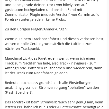
funktionieren scheint
(Babyzellen-Akkus hatten wir schon
und habe gerade deinen Track von bikely.com auf
daheim rumfliegen)
:
gpsies.com hochgeladen und anschließend mit
http://extremradsport.foren-ci…erne-
Communicator Plugin (neueste Version!) von Garmin auf's
stromversorgung.html
Foretrex runtergeladen - keine Probs.
Eine Frage haette ich zu dem Punkt aber ganz konkret,
Zu den übrigen Fragen/Anmerkungen:
und zwar: Kann mir jemand sagen, nach wie langer Zeit /
welchem Vorgang der Geko
'vergisst'
, was er zuletzt
Wenn du einem Track nachfährst und diesen verlassen hast,
gemacht hat?
weisen dir alle Geräte grundsätzlich die Luftlinie zum
Hintergrund: Ich fahre angenommenermassen einen
nächsten Trackpunkt.
Track ab, und bin noch -sagen wir mal- 10km von einem
Ort entfernt, von dem ich weiss, dass wir da
Manchmal zickt das Foretrex ein wenig, wenn ich einen
durchmuessen. Also schalte ich den Geko ab, bis ich da
Track zum Nachfahren lade, also Track - navigiere - zum
bin, und erst danach wieder an, um etwas Batterie zu
Anfang/Ende. Batterien rausnehmen und wieder rein, dann
sparen. Gibt es eine Grenze, wann der Geko nicht mehr
ist der Track zum Nachfahren geladen.
weiss, dass er entlang des gewaehlten Tracks navigieren
soll? Welche waere das?
Bedeutet auch, dass grundsätzlich alle Einstellungen
Ich bin gestern einen Track (teilweise) abgefahren, hab
unabhängig von der Stromversorgung "behalten" werden
dann abgeschaltet, heute haette der Geko den Track
(Flash-Speicher?).
weiterverfolgt. Ich war nun halt ganz woanders, und der
Geko zeigte mir an, dass ich 32.1km falsch sei.
Das Foretrex ist beim Stromverbrauch sehr genügsam, beim
Wunderbar.
letzten PBP habe ich nur 3 oder 4 Batteriesätze benötigt (die