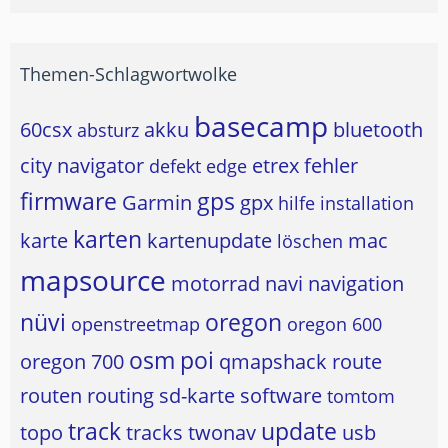
Themen-Schlagwortwolke
basecamp
60csx
akku
bluetooth
absturz
city navigator
etrex
fehler
defekt
edge
firmware
gps
Garmin
gpx
hilfe
installation
karten
karte
kartenupdate
mac
löschen
mapsource
motorrad
navi
navigation
nüvi
oregon
openstreetmap
oregon 600
osm
poi
oregon 700
qmapshack
route
routen
routing
sd-karte
software
tomtom
track
update
topo
tracks
twonav
usb