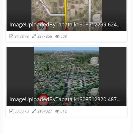
ImageUploadedByTapatalk1308512299.624604.jpg
34,78 kB
237×356
508
ImageUploadedByTapatalk1308512320.487491.jpg
33,63 kB
218×327
512