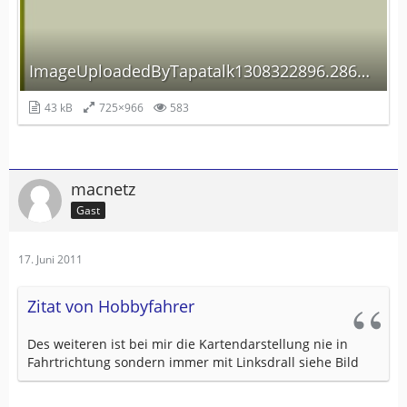
ImageUploadedByTapatalk1308322896.286222.jpg
43 kB
725×966
583
macnetz
Gast
17. Juni 2011
Zitat von Hobbyfahrer
Des weiteren ist bei mir die Kartendarstellung nie in
Fahrtrichtung sondern immer mit Linksdrall siehe Bild