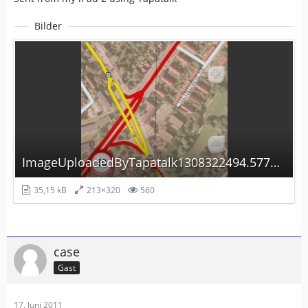
Bilder
ImageUploadedByTapatalk1308322494.577179.jpg
35,15 kB
213×320
560
case
Gast
17. Juni 2011