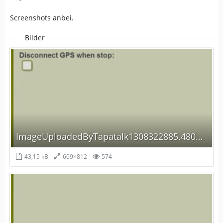
Screenshots anbei.
Bilder
ImageUploadedByTapatalk1308322885.480107.jpg
43,15 kB
609×812
574