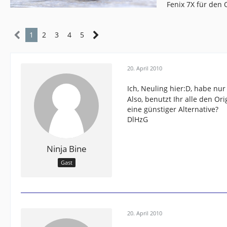
Fenix 7X für den
1
2
3
4
5
20. April 2010
Ich, Neuling hier:D, habe nur
Also, benutzt Ihr alle den O
eine günstiger Alternative?
DlHzG
Ninja Bine
Gast
20. April 2010