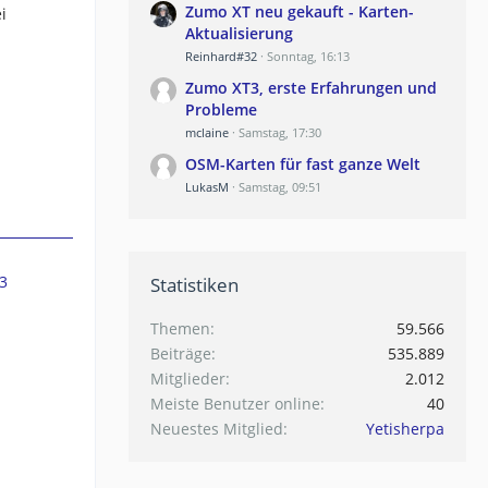
Zumo XT neu gekauft - Karten-
i
Aktualisierung
Reinhard#32
Sonntag, 16:13
Zumo XT3, erste Erfahrungen und
Probleme
mclaine
Samstag, 17:30
OSM-Karten für fast ganze Welt
LukasM
Samstag, 09:51
3
Statistiken
Themen
59.566
Beiträge
535.889
Mitglieder
2.012
Meiste Benutzer online
40
Neuestes Mitglied
Yetisherpa