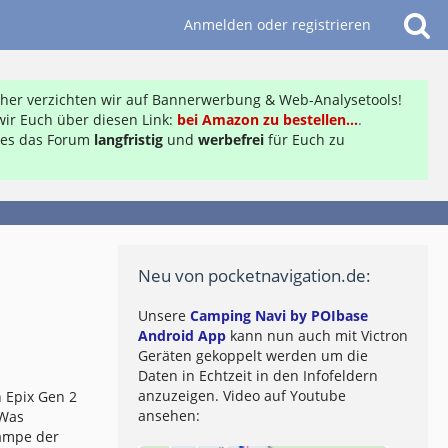
Anmelden oder registrieren
daher verzichten wir auf Bannerwerbung & Web-Analysetools!
ir Euch über diesen Link:
bei Amazon zu bestellen...
.
ft es das Forum
langfristig
und
werbefrei
für Euch zu
Neu von pocketnavigation.de:
Unsere
Camping Navi by POIbase
Android App
kann nun auch mit Victron
Geräten gekoppelt werden um die
Daten in Echtzeit in den Infofeldern
anzuzeigen. Video auf Youtube
 Epix Gen 2
ansehen:
 Was
lampe der