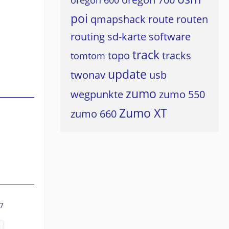
oregon 600
poi
qmapshack
route
routen
routing
sd-karte
software
track
topo
tracks
tomtom
update
twonav
usb
zumo
wegpunkte
zumo 550
Zumo XT
zumo 660
7