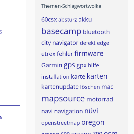
Themen-Schlagwortwolke
60csx
akku
absturz
basecamp
bluetooth
5
city navigator
defekt
edge
firmware
etrex
fehler
gps
Garmin
gpx
hilfe
karten
karte
installation
kartenupdate
mac
löschen
mapsource
motorrad
nüvi
navi
navigation
6
oregon
openstreetmap
osm
oregon 700