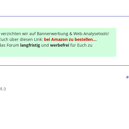
r verzichten wir auf Bannerwerbung & Web-Analysetools!
Euch über diesen Link:
bei Amazon zu bestellen...
.
s das Forum
langfristig
und
werbefrei
für Euch zu
#
.:)