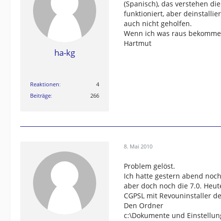
(Spanisch), das verstehen die
funktioniert, aber deinstalli
auch nicht geholfen.
Wenn ich was raus bekomme 
Hartmut
ha-kg
Reaktionen
4
Beiträge
266
8. Mai 2010
Problem gelöst.
Ich hatte gestern abend noc
aber doch noch die 7.0. Heut
CGPSL mit Revouninstaller dei
Den Ordner
c:\Dokumente und Einstellu