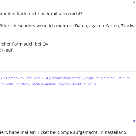
#
timmten Karte nicht oder mit allen nicht?
öfters, besonders wenn ich mehrere Daten, egal ob Karten, Tracks
licher Form auch bei QV.
1) auf.
x + CompeGPS Land Mac 9.2.4 (History: Papierkarte ;),
Magellan Meridian Platinum,
ura 2008, Sportiva+, TwoNav Anima+, TwoNav Aventura 2017)
#
niert, habe mal ein Ticket bei Compe aufgemacht, in Kastellano