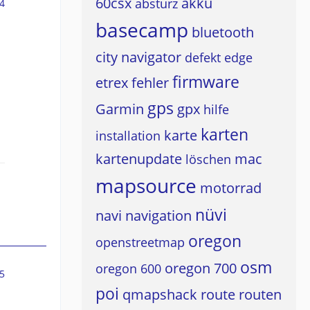
60csx
akku
absturz
4
basecamp
bluetooth
city navigator
defekt
edge
firmware
etrex
fehler
gps
Garmin
gpx
hilfe
karten
karte
installation
kartenupdate
mac
löschen
mapsource
motorrad
nüvi
navi
navigation
oregon
openstreetmap
osm
oregon 700
oregon 600
5
poi
qmapshack
route
routen