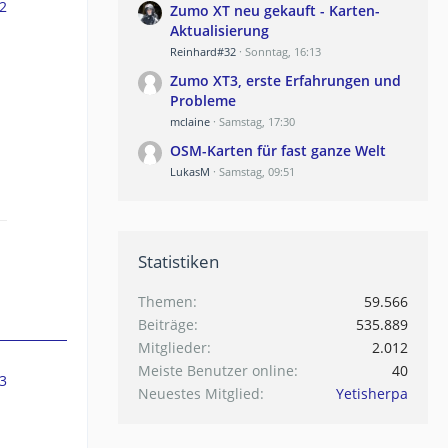
2
Zumo XT neu gekauft - Karten-
Aktualisierung
Reinhard#32
Sonntag, 16:13
Zumo XT3, erste Erfahrungen und
Probleme
mclaine
Samstag, 17:30
OSM-Karten für fast ganze Welt
LukasM
Samstag, 09:51
Statistiken
Themen
59.566
Beiträge
535.889
Mitglieder
2.012
Meiste Benutzer online
40
3
Neuestes Mitglied
Yetisherpa