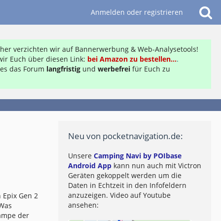
Anmelden oder registrieren
daher verzichten wir auf Bannerwerbung & Web-Analysetools!
ir Euch über diesen Link:
bei Amazon zu bestellen...
.
ft es das Forum
langfristig
und
werbefrei
für Euch zu
Neu von pocketnavigation.de:
Unsere
Camping Navi by POIbase
Android App
kann nun auch mit Victron
Geräten gekoppelt werden um die
Daten in Echtzeit in den Infofeldern
anzuzeigen. Video auf Youtube
 Epix Gen 2
ansehen:
 Was
lampe der