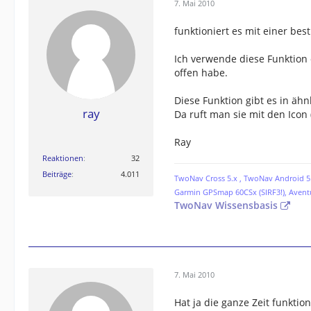
7. Mai 2010
funktioniert es mit einer bes
Ich verwende diese Funktion 
offen habe.
Diese Funktion gibt es in ähn
ray
Da ruft man sie mit den Icon (
Ray
Reaktionen
32
Beiträge
4.011
TwoNav Cross 5.x , TwoNav Android 5.
Garmin GPSmap 60CSx (SIRF3!), Avent
TwoNav Wissensbasis
7. Mai 2010
Hat ja die ganze Zeit funktio