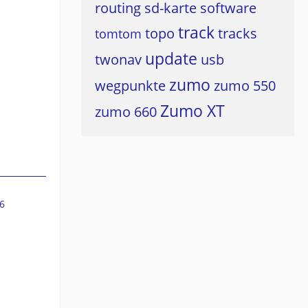
routing
sd-karte
software
track
topo
tracks
tomtom
update
twonav
usb
zumo
wegpunkte
zumo 550
Zumo XT
zumo 660
6