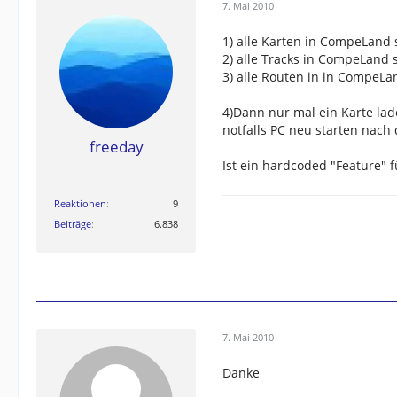
7. Mai 2010
1) alle Karten in CompeLand 
2) alle Tracks in CompeLand 
3) alle Routen in in CompeLa
4)Dann nur mal ein Karte la
notfalls PC neu starten nach
freeday
Ist ein hardcoded "Feature" f
Reaktionen
9
Beiträge
6.838
GESCHICHTE:
SPORTIVA, OREGON 
Explorist 600, Explorist XL, Falcom Nav
7. Mai 2010
Danke