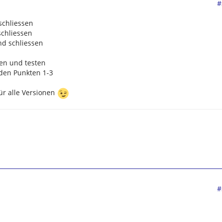
#
schliessen
schliessen
nd schliessen
den und testen
 den Punkten 1-3
ür alle Versionen
300
,
GPSMAP 60 CSx,
,
Oregon 550t,
Colorado 300, Geko 201, Gpsmap 60c, Explorist 500,
i1, Roadmate..., versch. PPCs von HP und Qtek...
#