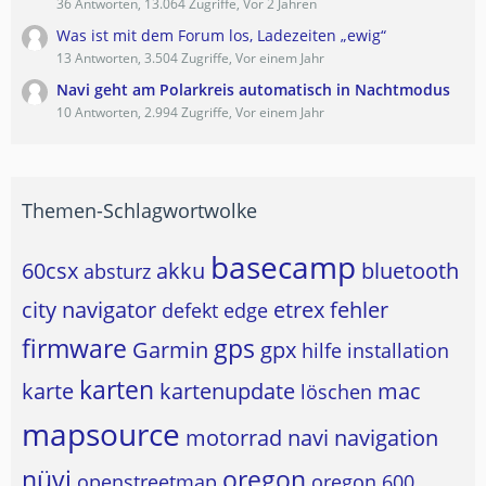
36 Antworten, 13.064 Zugriffe, Vor 2 Jahren
Was ist mit dem Forum los, Ladezeiten „ewig“
13 Antworten, 3.504 Zugriffe, Vor einem Jahr
Navi geht am Polarkreis automatisch in Nachtmodus
10 Antworten, 2.994 Zugriffe, Vor einem Jahr
Themen-Schlagwortwolke
basecamp
60csx
akku
bluetooth
absturz
city navigator
etrex
fehler
defekt
edge
firmware
gps
Garmin
gpx
hilfe
installation
karten
karte
kartenupdate
mac
löschen
mapsource
motorrad
navi
navigation
nüvi
oregon
openstreetmap
oregon 600