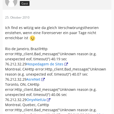
Gast
25. Oktober 2010
Ich find es witzig wie da gleich Verschwörungstheorien
enstehen, wenn eine Forenserver ein paar Tage nicht
erreichbar ist
Rio de Janeiro, BrazilHttp
error:Http_client.Bad_message("Unknown reason (e.g.
unexpected eof, timeout)") 40.19 sec
76.212.32.29
Hospedagem de Sites
Montreal, CAHttp error:Http_client.Bad_message("Unknown
reason (e.g. unexpected eof, timeout)") 40.07 sec
76.212.32.29
AsreNet
Toronto, ON, CAHttp
error:Http_client.Bad_message("Unknown reason (e.g.
unexpected eof, timeout)") 40.06 sec
76.212.32.29
OnyxNetUa
Montreal, Quebec, CaHttp
error:Http_client.Bad_message("Unknown reason (e.g.