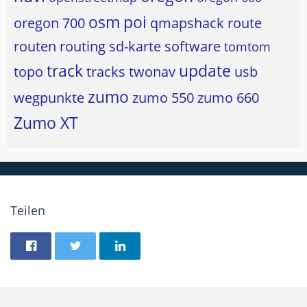
osm
poi
oregon 700
qmapshack
route
routen
routing
sd-karte
software
tomtom
track
update
topo
tracks
twonav
usb
zumo
wegpunkte
zumo 550
zumo 660
Zumo XT
Teilen