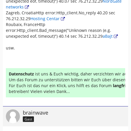
unexpected eof, timeout)") 40.07 sec 76.212.32.29
NordGate
networks
Zagreb, CroatiaHttp error:Http_client.No_reply 40.20 sec
76.212.32.29
Hosting Centar
Roubaix, FranceHttp
error:Http_client.Bad_message("Unknown reason (e.g.
unexpected eof, timeout)") 40.14 sec 76.212.32.29
aBajt
usw.
Datenschutz
ist uns & Euch wichtig, daher verzichten wir au
Um das Forum zu unterstützen bitten wir Euch über diesen Li
Für Euch ist das nur ein Klick, uns hilft es das Forum
langfrist
betreiben! Vielen vielen Dank...
brainwave
Gast