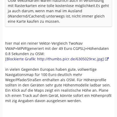
OSM Vektorkarten wären natürlich auch in verbindung
mit Rasterkarten eine tolle kostenlose möglichkeit.Es geht
ja auch darum, wenn man mal im Ausland
(Wandernd/Cachend) unterwegs ist, nicht immer gleich
eine Karte kaufen zu müssen.
hier mal ein reiner Vektor-Vergleich TwoNav
VMAP+MPVF(generiert mit der 49 Euro CGPSL)+Höhendaten
0.8 Sekunden zu OSM:
[Blockierte Grafik: http://thumbs.picr.de/6305029rxc.jpg]
in vielen Gegenden Europas haben gute, vollwertige
Navigationsmap für 100 Euro deutlich mehr
Wege/Pfade/Straßen enthalten als OSM. Für Höhenprofile
sollten in den Geräten sehr gute Höhenmodelle ladbar sein.
Ein Klick auf die Maps zeigt ein realistische Höhe an. Plane
ich einen Track auf dem Gerät, könnte sofort ein Höhenprofil
mit zig Angaben davon ausgelesen werden.