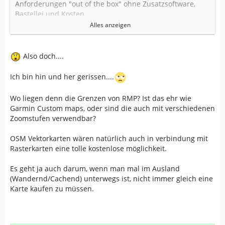
Anforderungen "out of the box" ohne Zusatzsoftware,
Bastellei und Kosten.
Alles anzeigen
Zu den Rasterkarten. In MOBAC die Rasterkarten im RMP
Format erzeugen und auf die SD Karte kopieren und gut
is.
Also doch....
Die OSM Vektorkarten können dann auch einfach
Ich bin hin und her gerissen....
zusäzlich als Layer über der Rasterkarte angezeigt
werden.
Wo liegen denn die Grenzen von RMP? Ist das ehr wie
Garmin Custom maps, oder sind die auch mit verschiedenen
Der 610er ist für das Geocachen optimiert und wäre
Zoomstufen verwendbar?
dafür meine erste Wahl. Wobei ich mir überlegen würde
ob ich das Barometer und den el. Kompass benötige.
OSM Vektorkarten wären natürlich auch in verbindung mit
Wenn nicht, reicht der 510 völlig aus.
Rasterkarten eine tolle kostenlose möglichkeit.
VG
Es geht ja auch darum, wenn man mal im Ausland
Sockeye
(Wandernd/Cachend) unterwegs ist, nicht immer gleich eine
Karte kaufen zu müssen.