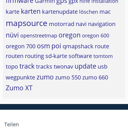
firmware
gps
Garmin
gpx
hilfe
installation
karten
karte
kartenupdate
mac
löschen
mapsource
motorrad
navi
navigation
nüvi
oregon
openstreetmap
oregon 600
osm
poi
oregon 700
qmapshack
route
routen
routing
sd-karte
software
tomtom
track
update
topo
tracks
twonav
usb
zumo
wegpunkte
zumo 550
zumo 660
Zumo XT
Teilen