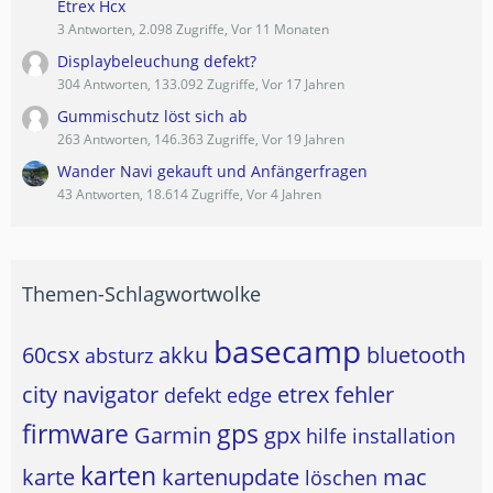
Etrex Hcx
3 Antworten, 2.098 Zugriffe, Vor 11 Monaten
Displaybeleuchung defekt?
304 Antworten, 133.092 Zugriffe, Vor 17 Jahren
Gummischutz löst sich ab
263 Antworten, 146.363 Zugriffe, Vor 19 Jahren
Wander Navi gekauft und Anfängerfragen
43 Antworten, 18.614 Zugriffe, Vor 4 Jahren
Themen-Schlagwortwolke
basecamp
60csx
akku
bluetooth
absturz
city navigator
etrex
fehler
defekt
edge
firmware
gps
Garmin
gpx
hilfe
installation
karten
karte
kartenupdate
mac
löschen