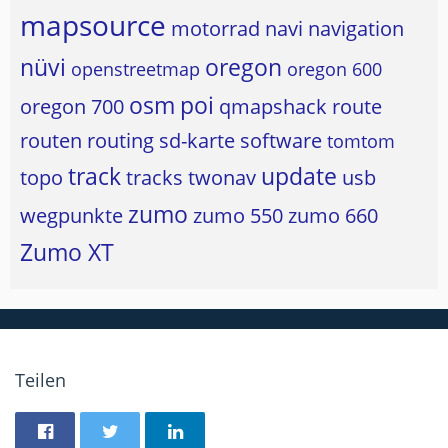
mapsource
motorrad
navi
navigation
nüvi
oregon
openstreetmap
oregon 600
osm
poi
oregon 700
qmapshack
route
routen
routing
sd-karte
software
tomtom
track
update
topo
tracks
twonav
usb
zumo
wegpunkte
zumo 550
zumo 660
Zumo XT
Teilen