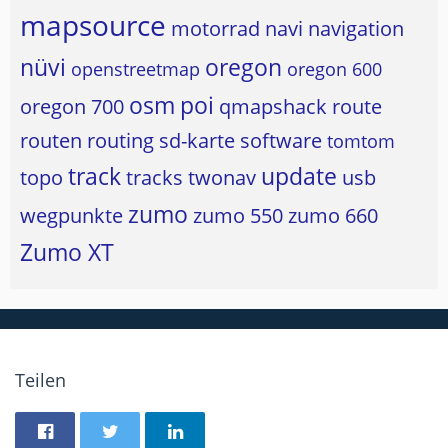
mapsource
motorrad
navi
navigation
nüvi
oregon
openstreetmap
oregon 600
osm
poi
oregon 700
qmapshack
route
routen
routing
sd-karte
software
tomtom
track
update
topo
tracks
twonav
usb
zumo
wegpunkte
zumo 550
zumo 660
Zumo XT
Teilen