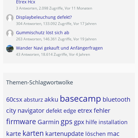
Etrex Hcx
3 Antworten, 2.098 Zugriffe, Vor 11 Monaten
Displaybeleuchung defekt?
304 Antworten, 133.092 Zugriffe, Vor 17 Jahren
Gummischutz löst sich ab
263 Antworten, 146.361 Zugriffe, Vor 19 Jahren
Wander Navi gekauft und Anfängerfragen
43 Antworten, 18.614 Zugriffe, Vor 4 Jahren
Themen-Schlagwortwolke
basecamp
60csx
akku
bluetooth
absturz
city navigator
etrex
fehler
defekt
edge
firmware
gps
Garmin
gpx
hilfe
installation
karten
karte
kartenupdate
mac
löschen