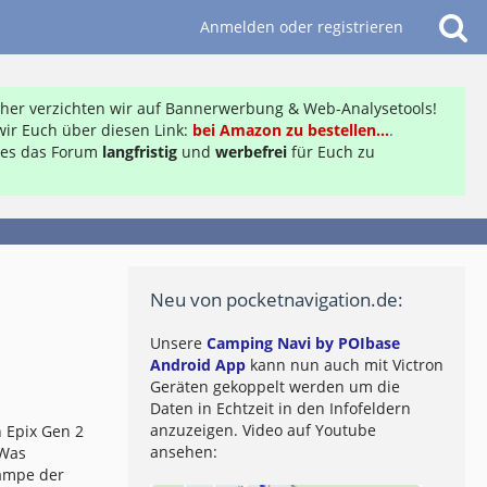
Anmelden oder registrieren
daher verzichten wir auf Bannerwerbung & Web-Analysetools!
ir Euch über diesen Link:
bei Amazon zu bestellen...
.
ft es das Forum
langfristig
und
werbefrei
für Euch zu
Neu von pocketnavigation.de:
Unsere
Camping Navi by POIbase
Android App
kann nun auch mit Victron
Geräten gekoppelt werden um die
Daten in Echtzeit in den Infofeldern
anzuzeigen. Video auf Youtube
 Epix Gen 2
ansehen:
 Was
lampe der