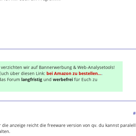
r verzichten wir auf Bannerwerbung & Web-Analysetools!
Euch über diesen Link:
bei Amazon zu bestellen...
.
s das Forum
langfristig
und
werbefrei
für Euch zu
#
r die anzeige reicht die freeware version von qv. du kannst paralell
alten.