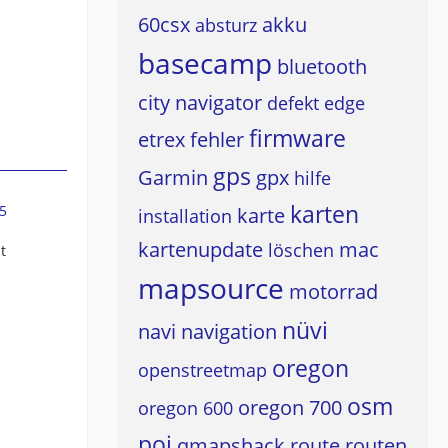
60csx
akku
absturz
basecamp
bluetooth
city navigator
defekt
edge
firmware
etrex
fehler
gps
Garmin
gpx
hilfe
karten
5
karte
installation
kartenupdate
mac
löschen
t
mapsource
motorrad
nüvi
navi
navigation
oregon
openstreetmap
osm
oregon 700
oregon 600
poi
qmapshack
route
routen