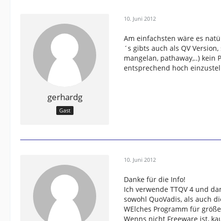
10. Juni 2012
Am einfachsten wäre es natü
´s gibts auch als QV Version
mangelan, pathaway,..) kein 
entsprechend hoch einzustell
gerhardg
Gast
10. Juni 2012
Danke für die Info!
Ich verwende TTQV 4 und dami
sowohl QuoVadis, als auch di
WElches Programm für größer
Wenns nicht Freeware ist, ka