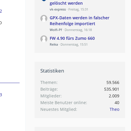
gelöscht werden
vk-express
Freitag, 15:31
2
GPX-Daten werden in falscher
D
Reihenfolge importiert
Wolfi-Pf
Donnerstag, 16:18
FW 4.90 fürs Zumo 660
Reika
Donnerstag, 15:51
Statistiken
Themen
59.566
Beiträge
535.901
3
Mitglieder
2.009
Meiste Benutzer online
40
Neuestes Mitglied
Theo