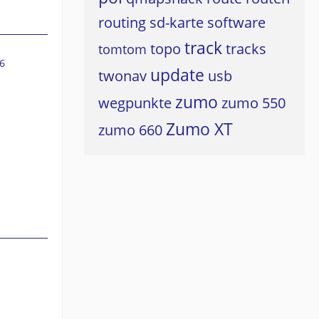
routing
sd-karte
software
track
topo
tracks
tomtom
6
update
twonav
usb
zumo
wegpunkte
zumo 550
Zumo XT
zumo 660