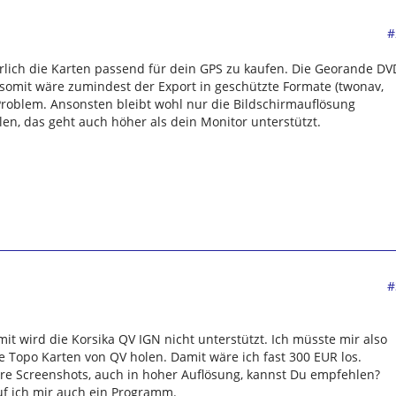
#
rlich die Karten passend für dein GPS zu kaufen. Die Georande DV
, somit wäre zumindest der Export in geschützte Formate (twonav,
Problem. Ansonsten bleibt wohl nur die Bildschirmauflösung
en, das geht auch höher als dein Monitor unterstützt.
#
t wird die Korsika QV IGN nicht unterstützt. Ich müsste mir also
e Topo Karten von QV holen. Damit wäre ich fast 300 EUR los.
e Screenshots, auch in hoher Auflösung, kannst Du empfehlen?
uf ich mir auch ein Programm.