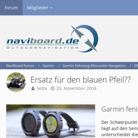
Forum
Mitglieder
NaviBoard Forum
Garmin
Garmin Fahrzeug Allrounder Navigation
GP
Ersatz für den blauen Pfeil??
Sette
20. November 2004
Garmin feni
Der Schwerpunkt 
liegt auf den Se
unterscheidet di