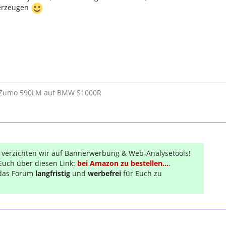
berzeugen
t Zumo 590LM auf BMW S1000R
r verzichten wir auf Bannerwerbung & Web-Analysetools!
Euch über diesen Link:
bei Amazon zu bestellen...
.
s das Forum
langfristig
und
werbefrei
für Euch zu