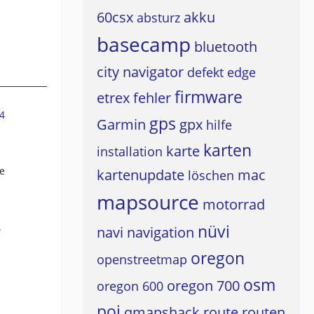
60csx
akku
absturz
basecamp
bluetooth
city navigator
defekt
edge
firmware
etrex
fehler
4
gps
Garmin
gpx
hilfe
karten
karte
installation
ne
kartenupdate
mac
löschen
mapsource
motorrad
.
nüvi
navi
navigation
oregon
openstreetmap
osm
oregon 700
oregon 600
poi
qmapshack
route
routen