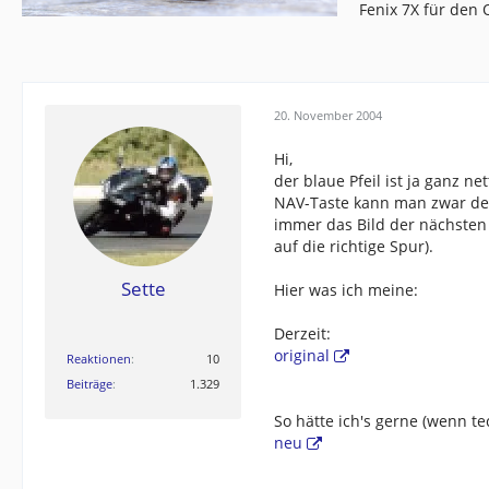
Fenix 7X für den
20. November 2004
Hi,
der blaue Pfeil ist ja ganz n
NAV-Taste kann man zwar d
immer das Bild der nächsten 
auf die richtige Spur).
Sette
Hier was ich meine:
Derzeit:
original
Reaktionen
10
Beiträge
1.329
So hätte ich's gerne (wenn te
neu