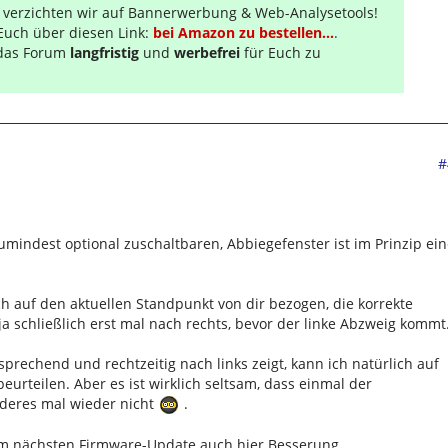
r verzichten wir auf Bannerwerbung & Web-Analysetools!
Euch über diesen Link:
bei Amazon zu bestellen...
.
s das Forum
langfristig
und
werbefrei
für Euch zu
#
umindest optional zuschaltbaren, Abbiegefenster ist im Prinzip ei
ch auf den aktuellen Standpunkt von dir bezogen, die korrekte
ja schließlich erst mal nach rechts, bevor der linke Abzweig kommt
prechend und rechtzeitig nach links zeigt, kann ich natürlich auf
beurteilen. Aber es ist wirklich seltsam, dass einmal der
nderes mal wieder nicht
.
em nächsten Firmware-Update auch hier Besserung.