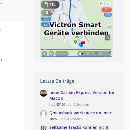
..
1
en
Letzte Beiträge
neue Garmin Express Version für
MacOS
hubi85120
Vor 2 Stunden
Qmapshack workspace on imac
Theo
Vor 24 Stunden
Seltsame Tracks können nicht