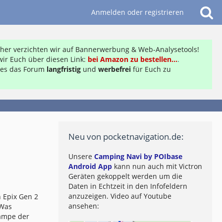
Anmelden oder registrieren
daher verzichten wir auf Bannerwerbung & Web-Analysetools!
ir Euch über diesen Link:
bei Amazon zu bestellen...
.
ft es das Forum
langfristig
und
werbefrei
für Euch zu
Neu von pocketnavigation.de:
Unsere
Camping Navi by POIbase
Android App
kann nun auch mit Victron
Geräten gekoppelt werden um die
Daten in Echtzeit in den Infofeldern
anzuzeigen. Video auf Youtube
 Epix Gen 2
ansehen:
 Was
lampe der