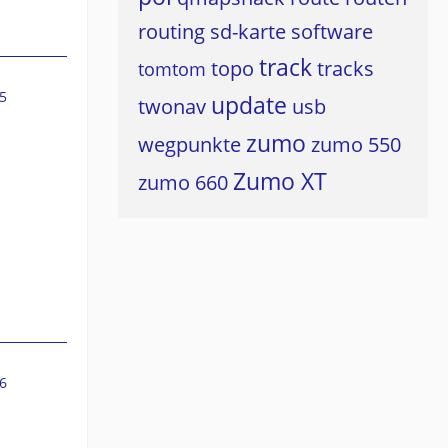
routing
sd-karte
software
track
topo
tracks
tomtom
5
update
twonav
usb
zumo
wegpunkte
zumo 550
Zumo XT
zumo 660
6