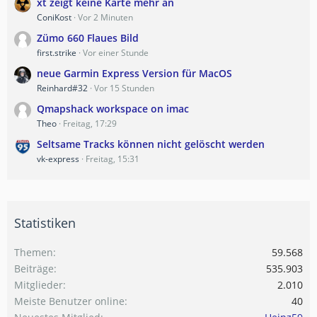
xt zeigt keine Karte mehr an
ConiKost
Vor 2 Minuten
Zümo 660 Flaues Bild
first.strike
Vor einer Stunde
neue Garmin Express Version für MacOS
Reinhard#32
Vor 15 Stunden
Qmapshack workspace on imac
Theo
Freitag, 17:29
Seltsame Tracks können nicht gelöscht werden
vk-express
Freitag, 15:31
Statistiken
Themen
59.568
Beiträge
535.903
Mitglieder
2.010
Meiste Benutzer online
40