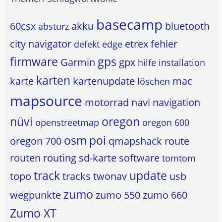
basecamp
60csx
akku
bluetooth
absturz
city navigator
etrex
fehler
defekt
edge
firmware
gps
Garmin
gpx
hilfe
installation
karten
karte
kartenupdate
mac
löschen
mapsource
motorrad
navi
navigation
nüvi
oregon
openstreetmap
oregon 600
osm
poi
oregon 700
qmapshack
route
routen
routing
sd-karte
software
tomtom
track
update
topo
tracks
twonav
usb
zumo
wegpunkte
zumo 550
zumo 660
Zumo XT