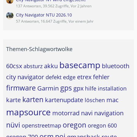
137 Antworten, 39.562 Zugriffe, Vor 2 Jahren
City Navigator NTU 2026.10
57 Antworten, 16.647 Zugriffe, Vor einem Jahr
Themen-Schlagwortwolke
basecamp
60csx
akku
bluetooth
absturz
city navigator
etrex
fehler
defekt
edge
firmware
gps
Garmin
gpx
hilfe
installation
karten
karte
kartenupdate
mac
löschen
mapsource
motorrad
navi
navigation
nüvi
oregon
openstreetmap
oregon 600
osm
poi
oregon 700
qmapshack
route