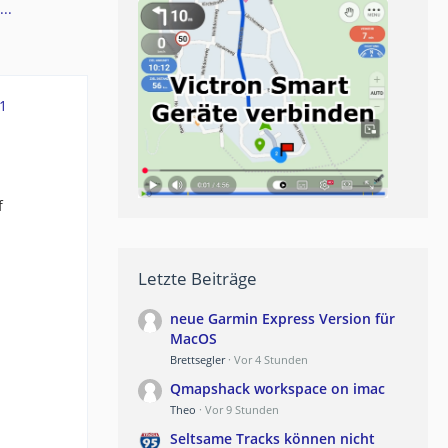
..
1
f
Letzte Beiträge
neue Garmin Express Version für
MacOS
Brettsegler
Vor 4 Stunden
Qmapshack workspace on imac
Theo
Vor 9 Stunden
Seltsame Tracks können nicht