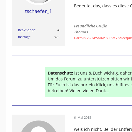
Bedeutet das, dass es diese O
tschaefer_1
Freundliche Grüße
Reaktionen
4
Thomas
Beiträge
322
Garmin V
-
GPSMAP 60CSx
-
Streetpil
Datenschutz
ist uns & Euch wichtig, dahe
Um das Forum zu unterstützen bitten wir 
Für Euch ist das nur ein Klick, uns hilft e
betreiben! Vielen vielen Dank...
6. Mai 2018
weis ich nicht. Bei der Entf