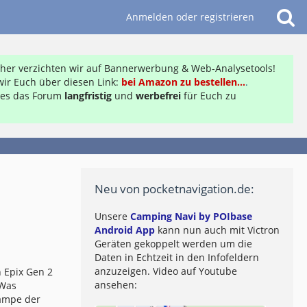
Anmelden oder registrieren
daher verzichten wir auf Bannerwerbung & Web-Analysetools!
ir Euch über diesen Link:
bei Amazon zu bestellen...
.
ft es das Forum
langfristig
und
werbefrei
für Euch zu
Neu von pocketnavigation.de:
Unsere
Camping Navi by POIbase
Android App
kann nun auch mit Victron
Geräten gekoppelt werden um die
Daten in Echtzeit in den Infofeldern
anzuzeigen. Video auf Youtube
 Epix Gen 2
ansehen:
 Was
lampe der