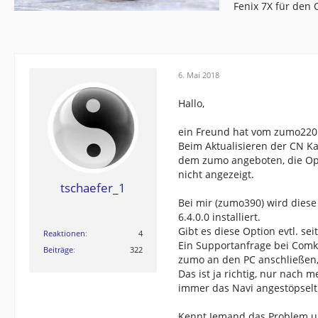
Fenix 7X für den
6. Mai 2018
Hallo,
ein Freund hat vom zumo220
Beim Aktualisieren der CN Ka
dem zumo angeboten, die Opti
nicht angezeigt.
tschaefer_1
Bei mir (zumo390) wird diese
6.4.0.0 installiert.
Gibt es diese Option evtl. se
Reaktionen
4
Ein Supportanfrage bei Comko
Beiträge
322
zumo an den PC anschließen,
Das ist ja richtig, nur nach
immer das Navi angestöpselt
Kennt Jemand das Problem u