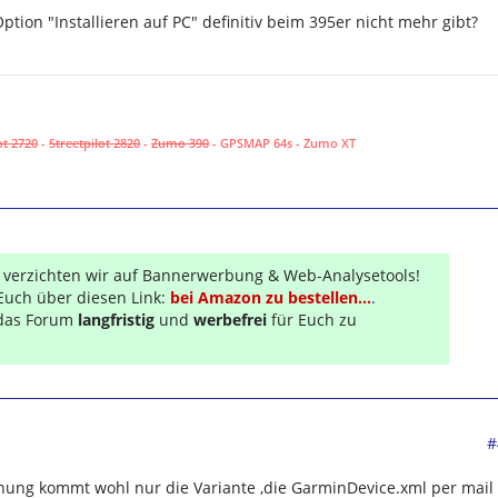
ption "Installieren auf PC" definitiv beim 395er nicht mehr gibt?
ot 2720
-
Streetpilot 2820
-
Zumo 390
- GPSMAP 64s - Zumo XT
r verzichten wir auf Bannerwerbung & Web-Analysetools!
Euch über diesen Link:
bei Amazon zu bestellen...
.
s das Forum
langfristig
und
werbefrei
für Euch zu
#
ernung kommt wohl nur die Variante ,die GarminDevice.xml per mail