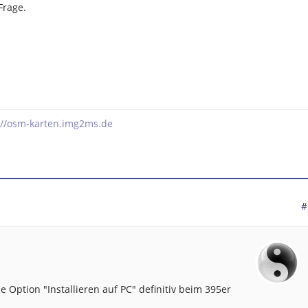
Frage.
://osm-karten.img2ms.de
#
e Option "Installieren auf PC" definitiv beim 395er