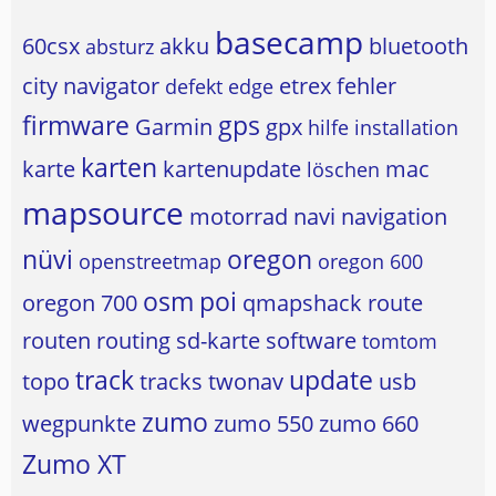
basecamp
60csx
akku
bluetooth
absturz
city navigator
etrex
fehler
defekt
edge
firmware
gps
Garmin
gpx
hilfe
installation
karten
karte
kartenupdate
mac
löschen
mapsource
motorrad
navi
navigation
nüvi
oregon
openstreetmap
oregon 600
osm
poi
oregon 700
qmapshack
route
routen
routing
sd-karte
software
tomtom
track
update
topo
tracks
twonav
usb
zumo
wegpunkte
zumo 550
zumo 660
Zumo XT