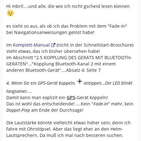
Hi mbrll....und alle, die wie ich nicht gscheid lesen können
es sieht so aus, als ob ich das Problem mit dem "Fade-In"
bei Navigationsanweisungen gelöst habe!
Im
Komplett-Manual
(nicht in der Schnellstart-Broschüre)
steht etwas, das ich bisher übersehen habe!
Im Abschnitt "2.5 KOPPLUNG DES GERÄTS MIT BLUETOOTH-
GERÄTEN"..."Kopplung Bluetooth-Kanal 2 mit einem
anderen Bluetooth-Gerät"....Absatz 4: Seite 7
+
4. Wenn Sie ein GPS-Gerät koppeln,
antippen...Die LED blinkt
langsamer...
.
Damit kann man explizit ein
GPS
-
Gerät koppeln!
Das ist wohl das entscheidende! ....Kein "
Fade-In
" mehr, kein
Doppel-Piep
am Ende der Durchsage!
Die Lautstärke könnte vielleicht etwas höher sein, denn ich
fahre mit Ohrstöpsel. Aber das liegt eher an den Helm-
Lautsprechern. Da muß ich mal nach besseren suchen.