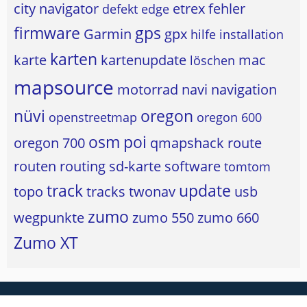
city navigator
etrex
fehler
defekt
edge
firmware
gps
Garmin
gpx
hilfe
installation
karten
karte
kartenupdate
mac
löschen
mapsource
motorrad
navi
navigation
nüvi
oregon
openstreetmap
oregon 600
osm
poi
oregon 700
qmapshack
route
routen
routing
sd-karte
software
tomtom
track
update
topo
tracks
twonav
usb
zumo
wegpunkte
zumo 550
zumo 660
Zumo XT