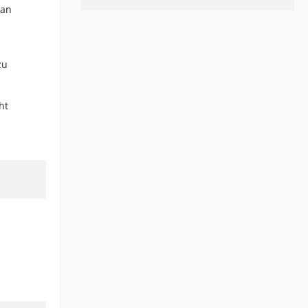
man
zu
ht