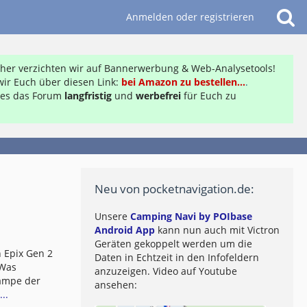
Anmelden oder registrieren
daher verzichten wir auf Bannerwerbung & Web-Analysetools!
ir Euch über diesen Link:
bei Amazon zu bestellen...
.
ft es das Forum
langfristig
und
werbefrei
für Euch zu
Neu von pocketnavigation.de:
Unsere
Camping Navi by POIbase
Android App
kann nun auch mit Victron
Geräten gekoppelt werden um die
 Epix Gen 2
Daten in Echtzeit in den Infofeldern
 Was
anzuzeigen. Video auf Youtube
lampe der
ansehen:
..