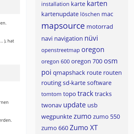
karten
karte
installation
kartenupdate
mac
löschen
mapsource
ren.
motorrad
nüvi
navi
navigation
 ), hat
oregon
openstreetmap
osm
oregon 700
oregon 600
poi
qmapshack
route
routen
routing
sd-karte
software
track
topo
tracks
tomtom
ernen
update
twonav
usb
zumo
wegpunkte
zumo 550
erden.
Zumo XT
zumo 660