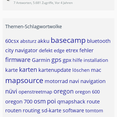
7 Antworten, 5.681 Zugriffe, Vor 4 Jahren
Themen-Schlagwortwolke
basecamp
60csx
akku
bluetooth
absturz
city navigator
etrex
fehler
defekt
edge
firmware
gps
Garmin
gpx
hilfe
installation
karten
karte
kartenupdate
mac
löschen
mapsource
motorrad
navi
navigation
nüvi
oregon
openstreetmap
oregon 600
osm
poi
oregon 700
qmapshack
route
routen
routing
sd-karte
software
tomtom