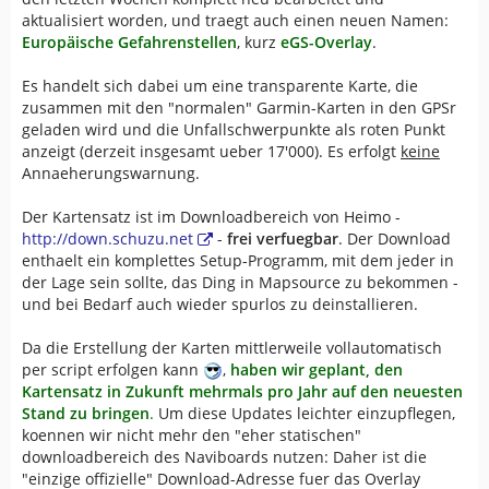
aktualisiert worden, und traegt auch einen neuen Namen:
Europäische Gefahrenstellen
, kurz
eGS-Overlay
.
Es handelt sich dabei um eine transparente Karte, die
zusammen mit den "normalen" Garmin-Karten in den GPSr
geladen wird und die Unfallschwerpunkte als roten Punkt
anzeigt (derzeit insgesamt ueber 17'000). Es erfolgt
keine
Annaeherungswarnung.
Der Kartensatz ist im Downloadbereich von Heimo -
http://down.schuzu.net
-
frei verfuegbar
. Der Download
enthaelt ein komplettes Setup-Programm, mit dem jeder in
der Lage sein sollte, das Ding in Mapsource zu bekommen -
und bei Bedarf auch wieder spurlos zu deinstallieren.
Da die Erstellung der Karten mittlerweile vollautomatisch
per script erfolgen kann
,
haben wir geplant, den
Kartensatz in Zukunft mehrmals pro Jahr auf den neuesten
Stand zu bringen
.
Um diese Updates leichter einzupflegen,
koennen wir nicht mehr den "eher statischen"
downloadbereich des Naviboards nutzen: Daher ist die
"einzige offizielle" Download-Adresse fuer das Overlay