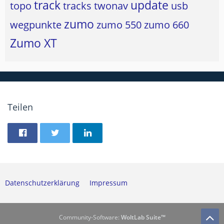
track
update
topo
tracks
twonav
usb
zumo
wegpunkte
zumo 550
zumo 660
Zumo XT
Teilen
Datenschutzerklärung
Impressum
Community-Software:
WoltLab Suite™