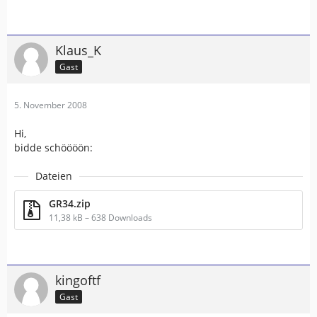
Klaus_K
Gast
5. November 2008
Hi,
bidde schöööön:
Dateien
GR34.zip
11,38 kB – 638 Downloads
kingoftf
Gast