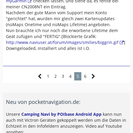
myGarmin
checken lassen, und siehe da, es fehlte bei
meiner CN2008NT ein Eintrag.
Nachdem der gute Mann vom Support mein Konto
"gerichtet" hat, wurden mir gleich zwei Kartenupdates
(nüMaps Onetime und nüMaps Lifetime) angeboten.
Nun brauchte ich nur noch die erworbene Lifetime dem
Geät zufügen und "FERTIG".[Blockierte Grafik:
http://www.naviuser.at/forum/images/smilies/biggrin.gif
]
Downgeloaded, installiert und alles ist i.O.
1
2
3
4
5
6
Neu von pocketnavigation.de:
Unsere
Camping Navi by POIbase Android App
kann nun
auch mit Victron Geräten gekoppelt werden um die Daten in
Echtzeit in den Infofeldern anzuzeigen. Video auf Youtube
ansehen: