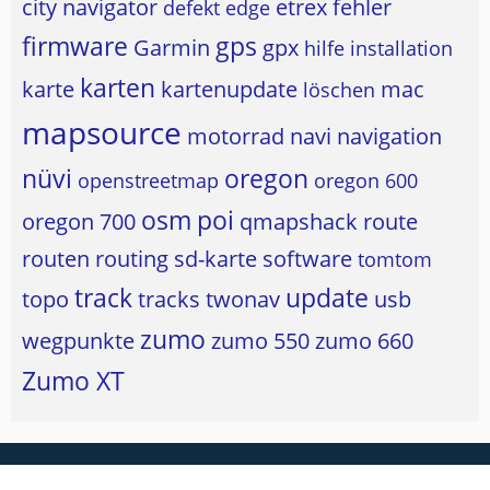
city navigator
etrex
fehler
defekt
edge
firmware
gps
Garmin
gpx
hilfe
installation
karten
karte
kartenupdate
mac
löschen
mapsource
motorrad
navi
navigation
nüvi
oregon
openstreetmap
oregon 600
osm
poi
oregon 700
qmapshack
route
routen
routing
sd-karte
software
tomtom
track
update
topo
tracks
twonav
usb
zumo
wegpunkte
zumo 550
zumo 660
Zumo XT