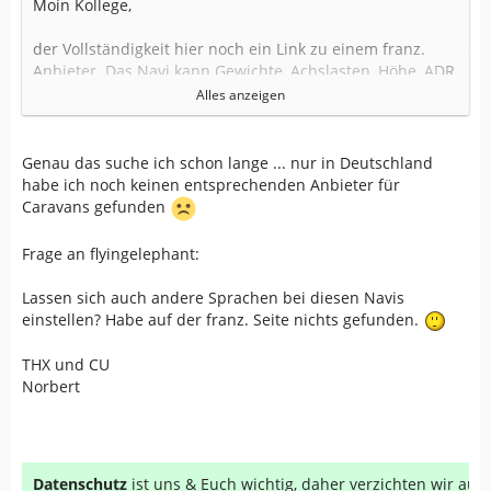
Moin Kollege,
der Vollständigkeit hier noch ein Link zu einem franz.
Anbieter. Das Navi kann Gewichte, Achslasten, Höhe, ADR
und sonstiges. Auch mit großem Display für DVD und TV.
Alles anzeigen
http://www.snooper.fr/GPS.cami…
poids.lourds.camions.html
Genau das suche ich schon lange ... nur in Deutschland
habe ich noch keinen entsprechenden Anbieter für
Der selbe Anbieter hat auch Caravan Navis im Programm.
Caravans gefunden
http://www.snooper.fr/GPS.pour…car-GPS-camping-
Frage an flyingelephant:
cars.html
Lassen sich auch andere Sprachen bei diesen Navis
Viel Spaß beim stöbern und allzeit Gute fahrt.
einstellen? Habe auf der franz. Seite nichts gefunden.
THX und CU
Norbert
Datenschutz
ist uns & Euch wichtig, daher verzichten wir au