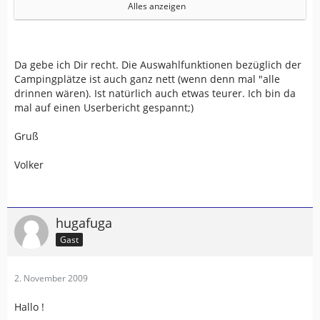
http://www.snooper.fr/GPS.pour.campi...ping-
Alles anzeigen
cars.html
sind wirklich echte Caravan - Navis
... und genau das suche ich auf Deutsch !
Gruß Norbert
Da gebe ich Dir recht. Die Auswahlfunktionen bezüglich der
Campingplätze ist auch ganz nett (wenn denn mal "alle
drinnen wären). Ist natürlich auch etwas teurer. Ich bin da
mal auf einen Userbericht gespannt;)
Gruß
Volker
hugafuga
Gast
2. November 2009
Hallo !