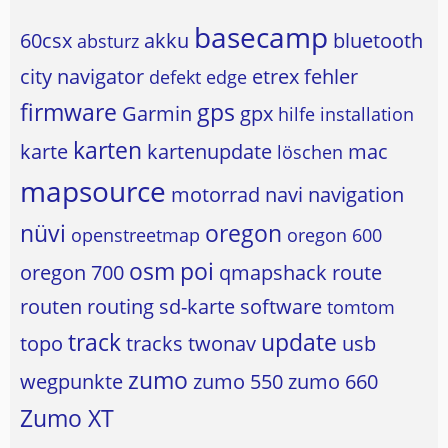
basecamp
60csx
akku
bluetooth
absturz
city navigator
etrex
fehler
defekt
edge
firmware
gps
Garmin
gpx
hilfe
installation
karten
karte
kartenupdate
mac
löschen
mapsource
motorrad
navi
navigation
nüvi
oregon
openstreetmap
oregon 600
osm
poi
oregon 700
qmapshack
route
routen
routing
sd-karte
software
tomtom
track
update
topo
tracks
twonav
usb
zumo
wegpunkte
zumo 550
zumo 660
Zumo XT