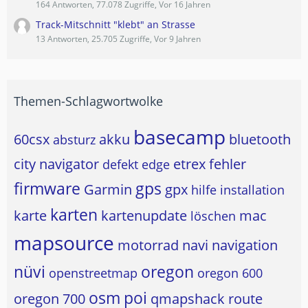
164 Antworten, 77.078 Zugriffe, Vor 16 Jahren
Track-Mitschnitt "klebt" an Strasse
13 Antworten, 25.705 Zugriffe, Vor 9 Jahren
Themen-Schlagwortwolke
basecamp
60csx
akku
bluetooth
absturz
city navigator
etrex
fehler
defekt
edge
firmware
gps
Garmin
gpx
hilfe
installation
karten
karte
kartenupdate
mac
löschen
mapsource
motorrad
navi
navigation
nüvi
oregon
openstreetmap
oregon 600
osm
poi
oregon 700
qmapshack
route