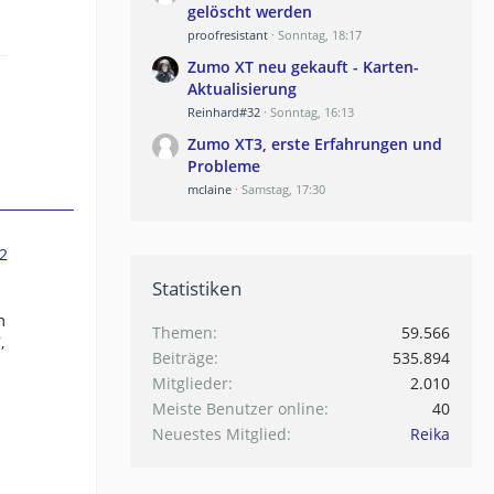
gelöscht werden
proofresistant
Sonntag, 18:17
Zumo XT neu gekauft - Karten-
Aktualisierung
Reinhard#32
Sonntag, 16:13
Zumo XT3, erste Erfahrungen und
Probleme
mclaine
Samstag, 17:30
2
Statistiken
m
Themen
59.566
,
Beiträge
535.894
Mitglieder
2.010
Meiste Benutzer online
40
Neuestes Mitglied
Reika