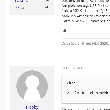
parallel, an unterschiedliche 
Reaktionen
71
Am gleichen o.g. USB-Port (a
Beiträge
245
(micro-)SD Kartenleser, RJ45
habe ich Anfang der Woche 
Garmin SP2820 Firmware übe
Uli
Drive 5/div. Street Pilot 282
23. Februar 2026
Zitat
Was für eine Fehlermeldu
Hobby
Also zum Schluss, wo der Q