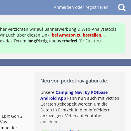
Anmelden oder registrieren
daher verzichten wir auf Bannerwerbung & Web-Analysetools!
ir Euch über diesen Link:
bei Amazon zu bestellen...
.
ft es das Forum
langfristig
und
werbefrei
für Euch zu
Neu von pocketnavigation.de:
Unsere
Camping Navi by POIbase
Android App
kann nun auch mit Victron
Geräten gekoppelt werden um die
Daten in Echtzeit in den Infofeldern
anzuzeigen. Video auf Youtube
 Epix Gen 2
ansehen:
 Was
lampe der