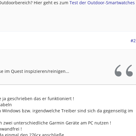
 Outdoorbereich? Hier geht es zum
Test der Outdoor-Smartwatches .
#2
e im Quest inspizieren/reinigen...
e ja geschrieben das er funktioniert !
Kabeln
m Windows bzw. irgendwelche Treiber sind sich da gegenseitig im
h zwei unterschiedliche Garmin Geräte am PC nutzen !
nwandfrei !
da einmal den 276cx anschließe