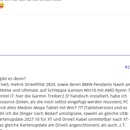
#2
gibt es denn?
 Drive5, mehre StreetPilot 2820, sowie deren BMW-Pendants NavIII a
0 Home und Ultimate, auf Schleppie (Lenovo Win10 mit AMD Ryzen 7
ntel I7, hier die Garmin Treiber2.3? händisch installiert, habe ich
source-Zeiten, als die noch selbst eingefügt werden mussten), PC
und altes Medion Akoya Tablet mit Win7 ??? (Tabletversion) und es
ohl ich die Dinger nach Bedarf umstöpsele, sowohl an gleiche USB-
 Kartenupdate 2027.10 für XT und Drive5 Kabel unmittelbar nach XT-
s gleiche Kartenupdate am Drive5 angeschlossen), als auch, z.T.