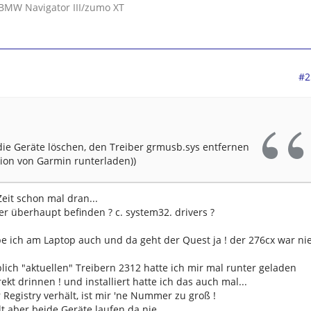
0/BMW Navigator III/zumo XT
#2
 die Geräte löschen, den Treiber grmusb.sys entfernen
ion von Garmin runterladen))
Zeit schon mal dran...
er überhaupt befinden ? c. system32. drivers ?
ube ich am Laptop auch und da geht der Quest ja ! der 276cx war ni
ich "aktuellen" Treibern 2312 hatte ich mir mal runter geladen
irekt drinnen ! und installiert hatte ich das auch mal...
r Registry verhält, ist mir 'ne Nummer zu groß !
lt aber beide Geräte laufen da nie