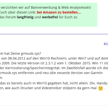
r verzichten wir auf Bannerwerbung & Web-Analysetools!
Euch über diesen Link:
bei Amazon zu bestellen...
.
s das Forum
langfristig
und
werbefrei
für Euch zu
#2
um hat Deine grmusb.sys?
3.1 von 08.04.2012 auf den Win10 Rechnern, unter Win7 und auf de
 2009. Die letzte Version ist 2.3.1.2 vom 1. Oktober 2015. Win 11 ist
r Kernisolierung/Speicherintegrität. Im Zweifelsfall würde ich die
 grmusb.sys entfernen und neu (die neueste Version von Garmin
en.
das es bereits auch in Win10 gegeben hat, nicht allein. Div. Handy
n, wie auch Drucker und Videotreiber stolpern da gern mal
.