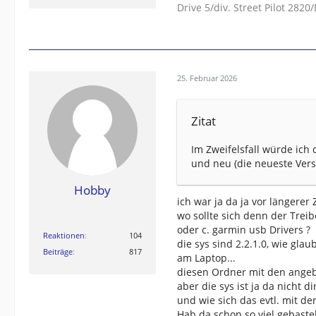
Drive 5/div. Street Pilot 282
25. Februar 2026
Zitat
Im Zweifelsfall würde ich
und neu (die neueste Vers
Hobby
ich war ja da ja vor längerer 
wo sollte sich denn der Treib
oder c. garmin usb Drivers ?
Reaktionen
104
die sys sind 2.2.1.0, wie gla
Beiträge
817
am Laptop...
diesen Ordner mit den angebl
aber die sys ist ja da nicht d
und wie sich das evtl. mit de
Hab da schon so viel gebaste