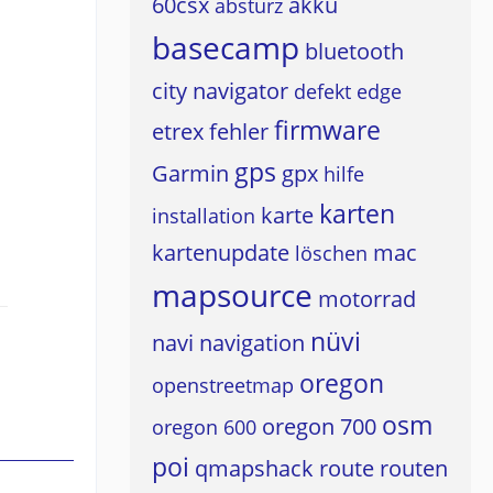
60csx
akku
absturz
basecamp
bluetooth
city navigator
defekt
edge
firmware
etrex
fehler
gps
Garmin
gpx
hilfe
karten
karte
installation
kartenupdate
mac
löschen
mapsource
motorrad
nüvi
navi
navigation
oregon
openstreetmap
osm
oregon 700
oregon 600
poi
qmapshack
route
routen