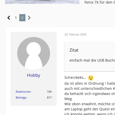
Fenix 7X für den
1
2
20. Februar 2026
Zitat
einfach mal die USB Buchs
Hobby
Scherzkeks...
da ist alles in Ordnung ! hatt
auch mit unterschiedlichen 
Reaktionen
104
da behackt sich irgendwas i
Beiträge
817
Weg
Wie oben erwähnt, möchte ic
am Laptop geht der Quest ei
ich könnte wetten, wenn ich 