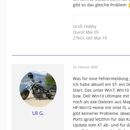
gibt es das gleiche Problem
.
Gruß Hobby
Quest Mai 05
276Cx seit Mai 19
22. Februar 2026
Was für eine Fehlermeldung 
Ich habe aktuell ein XT, ein
Start. Das unter Win7, Win1
bzw. Dell Win10 Ultimate mit I
noch als exe-Dateien aus Map
HP Win10 Home mit Intel I5, 
Uli G.
gibt keinerlei Probleme, obw
Ports (grad letzthin für das
Update vom XT ab- und für da