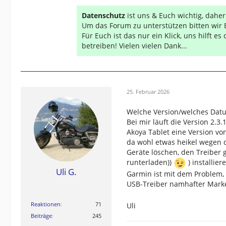
Datenschutz
ist uns & Euch wichtig, dahe
Um das Forum zu unterstützen bitten wir 
Für Euch ist das nur ein Klick, uns hilft e
betreiben! Vielen vielen Dank...
25. Februar 2026
Welche Version/welches Dat
Bei mir läuft die Version 2.
Akoya Tablet eine Version von
da wohl etwas heikel wegen de
Geräte löschen, den Treiber
runterladen))
) installier
Uli G.
Garmin ist mit dem Problem, 
USB-Treiber namhafter Marke
Reaktionen
71
Uli
Beiträge
245