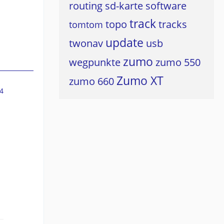
routing
sd-karte
software
track
topo
tracks
tomtom
update
twonav
usb
zumo
wegpunkte
zumo 550
Zumo XT
zumo 660
4
m
-