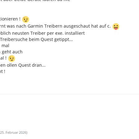
tionieren !
ernt was nach Garmin Treibern ausgeschaut hat auf c.
lich neusten Treiber per exe. installiert
Treibersuche beim Quest getippt...
n mal
n geht auch
al !
en ollen Quest dran...
t !
25. Februar 2026
)