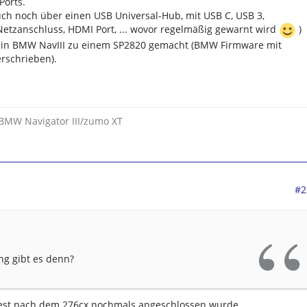
Ports.
uch noch über einen USB Universal-Hub, mit USB C, USB 3,
 Netzanschluss, HDMI Port, ... wovor regelmäßig gewarnt wird
)
ein BMW NavIII zu einem SP2820 gemacht (BMW Firmware mit
rschrieben).
0/BMW Navigator III/zumo XT
#2
ng gibt es denn?
uest nach dem 276cx nochmals angeschlossen wurde