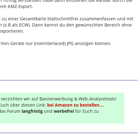
 richtig verstanden habe dann entstehen die Ränder durch die
eim KMZ-Export.
en zu einer Gesamtkarte blattschnittfrei zusammenfassen und mit
rn (z.B als ECW). Dann kannst du den gewünschten Bereich ohne
exportieren.
rmin-Geräte nur (noninterlaced) JPG anzeigen können.
r verzichten wir auf Bannerwerbung & Web-Analysetools!
Euch über diesen Link:
bei Amazon zu bestellen...
.
s das Forum
langfristig
und
werbefrei
für Euch zu