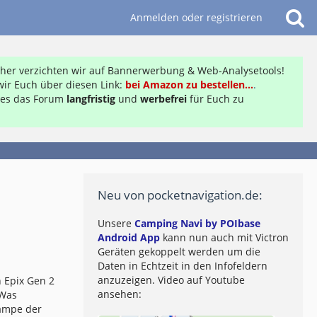
Anmelden oder registrieren
daher verzichten wir auf Bannerwerbung & Web-Analysetools!
ir Euch über diesen Link:
bei Amazon zu bestellen...
.
ft es das Forum
langfristig
und
werbefrei
für Euch zu
Neu von pocketnavigation.de:
Unsere
Camping Navi by POIbase
Android App
kann nun auch mit Victron
Geräten gekoppelt werden um die
Daten in Echtzeit in den Infofeldern
anzuzeigen. Video auf Youtube
 Epix Gen 2
ansehen:
 Was
lampe der