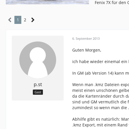
Fenix 7X für den
1
2
6. September 2013
Guten Morgen,
ich habe wieder einemal ein k
In GM (ab Version 14) kann m
p.st
Wenn man .kmz Dateien export
meist einen unschönen gelb
Gast
da die Kartenränder durch d
sind und GM vermutlich die fe
zumindest so wenn man die .k
Abhilfe gibt es natürlich: M
.kmz Export, mit einem Rand 