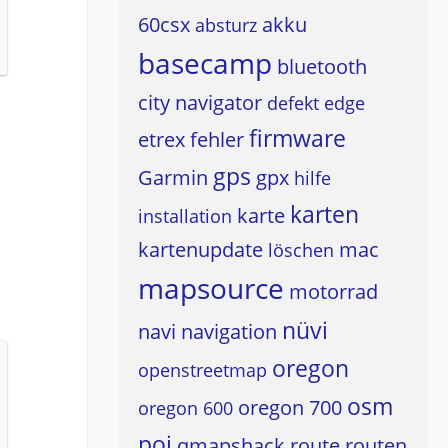
60csx
akku
absturz
basecamp
bluetooth
city navigator
defekt
edge
firmware
etrex
fehler
gps
Garmin
gpx
hilfe
karten
karte
installation
kartenupdate
mac
löschen
mapsource
motorrad
nüvi
navi
navigation
oregon
openstreetmap
osm
oregon 700
oregon 600
poi
qmapshack
route
routen