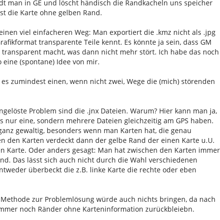
 lädt man in GE und löscht händisch die Randkacheln uns speicher
ist die Karte ohne gelben Rand.
inen viel einfacheren Weg: Man exportiert die .kmz nicht als .jpg
rafikformat transparente Teile kennt. Es könnte ja sein, dass GM
t transparent macht, was dann nicht mehr stört. Ich habe das noch
o eine (spontane) Idee von mir.
bt es zumindest einen, wenn nicht zwei, Wege die (mich) störenden
ngelöste Problem sind die .jnx Dateien. Warum? Hier kann man ja,
les nur eine, sondern mehrere Dateien gleichzeitig am GPS haben.
ganz gewaltig, besonders wenn man Karten hat, die genau
n den Karten verdeckt dann der gelbe Rand der einen Karte u.U.
en Karte. Oder anders gesagt: Man hat zwischen den Karten immer
ind. Das lässt sich auch nicht durch die Wahl verschiedenen
weder überbeckt die z.B. linke Karte die rechte oder eben
 Methode zur Problemlösung würde auch nichts bringen, da nach
immer noch Ränder ohne Karteninformation zurückbleiebn.