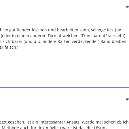
#
 so gut Ränder löschen und bearbeiten kann, solange ich .jnx
 (oder in einem anderen Format welchen "Transparent" versteht)
 sichtbarer (und u.U. andere Karten verdeckender) Rand bleiben.
er falsch?
#
etzt gesehen. Ist ein interessanter Ansatz. Werde mal sehen ob ich
e Methode auch für .jnx möglich wäre ist das die Lösung.