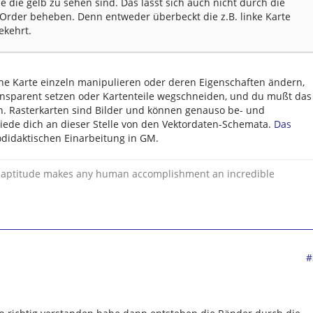
 die gelb zu sehen sind. Das lässt sich auch nicht durch die
rder beheben. Denn entweder überbeckt die z.B. linke Karte
ekehrt.
ne Karte einzeln manipulieren oder deren Eigenschaften ändern,
ransparent setzen oder Kartenteile wegschneiden, und du mußt das
. Rasterkarten sind Bilder und können genauso be- und
iede dich an dieser Stelle von den Vektordaten-Schemata.
Das
odidaktischen Einarbeitung in GM.
 inaptitude makes any human accomplishment an incredible
#