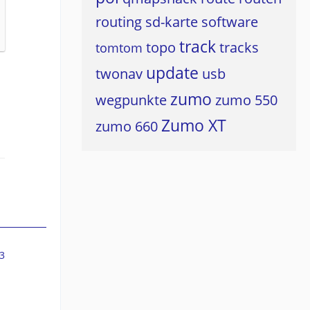
routing
sd-karte
software
track
topo
tracks
tomtom
update
twonav
usb
zumo
wegpunkte
zumo 550
Zumo XT
zumo 660
3