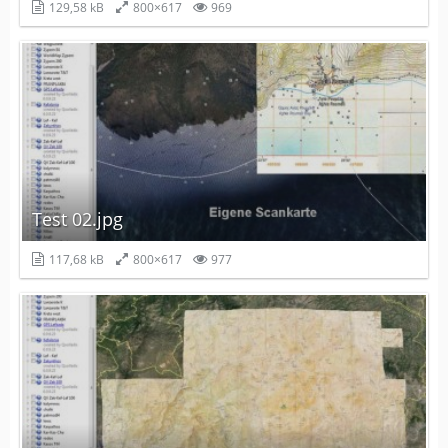
129,58 kB
800×617
969
Test 02.jpg
117,68 kB
800×617
977