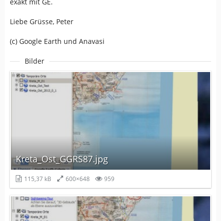
exakt mit GE.
Liebe Grüsse, Peter
(c) Google Earth und Anavasi
Bilder
Kreta_Ost_GGRS87.jpg
115,37 kB
600×648
959