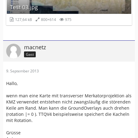
Test 03.jpg
127,64 kB
800×614
975
macnetz
Gast
9. September 2013
Hallo,
wenn man eine Karte mit transverser Merkatorprojektion als
KMZ verwendet entstehen nicht zwangsläufig die störenden
Keile am Rand. Man kann die GroundOverlays auch drehen
(rotation |= 0 ). TTQV4 beispielsweise speichert die Kacheln
mit Rotation.
Grüsse