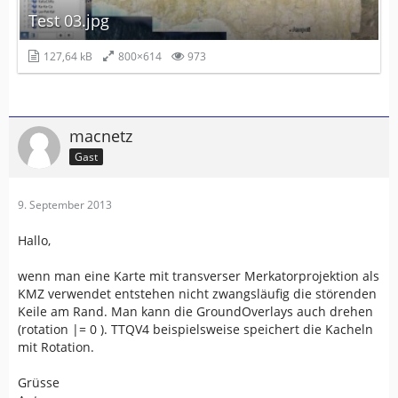
Test 03.jpg
127,64 kB
800×614
973
macnetz
Gast
9. September 2013
Hallo,
wenn man eine Karte mit transverser Merkatorprojektion als
KMZ verwendet entstehen nicht zwangsläufig die störenden
Keile am Rand. Man kann die GroundOverlays auch drehen
(rotation |= 0 ). TTQV4 beispielsweise speichert die Kacheln
mit Rotation.
Grüsse