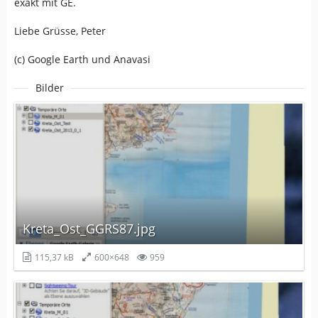
exakt mit GE.
Liebe Grüsse, Peter
(c) Google Earth und Anavasi
Bilder
Kreta_Ost_GGRS87.jpg
115,37 kB
600×648
959