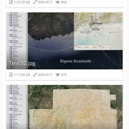
129,58 kB
800×617
966
Test 02.jpg
117,68 kB
800×617
975