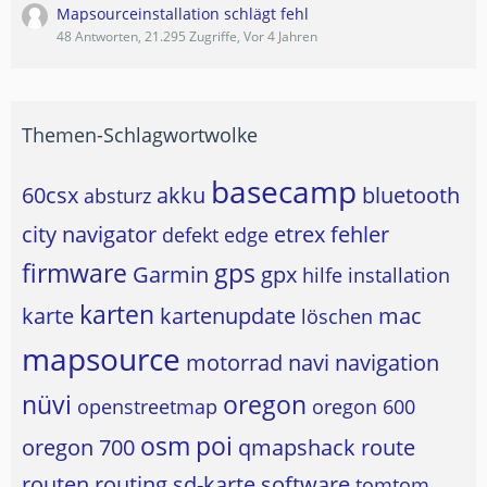
Mapsourceinstallation schlägt fehl
48 Antworten, 21.295 Zugriffe, Vor 4 Jahren
Themen-Schlagwortwolke
basecamp
60csx
akku
bluetooth
absturz
city navigator
etrex
fehler
defekt
edge
firmware
gps
Garmin
gpx
hilfe
installation
karten
karte
kartenupdate
mac
löschen
mapsource
motorrad
navi
navigation
nüvi
oregon
openstreetmap
oregon 600
osm
poi
oregon 700
qmapshack
route
routen
routing
sd-karte
software
tomtom